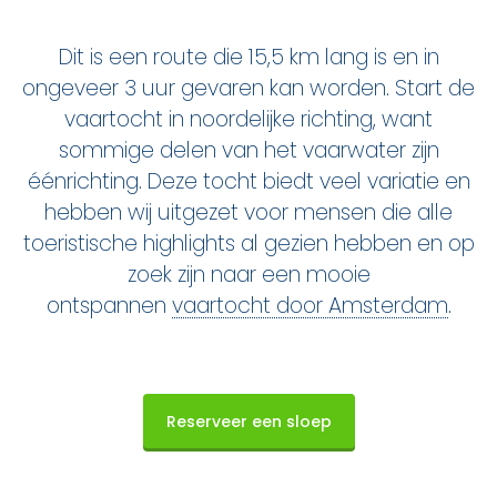
Nu reserveren
Dit is een route die 15,5 km lang is en in
Klassieke sloep
ongeveer 3 uur gevaren kan worden. Start de
vaartocht in noordelijke richting, want
XL Lounge sloep
sommige delen van het vaarwater zijn
éénrichting. Deze tocht biedt veel variatie en
Contact
hebben wij uitgezet voor mensen die alle
Over Sloepdelen
toeristische highlights al gezien hebben en op
zoek zijn naar een mooie
Veel gestelde vragen
ontspannen
vaartocht door Amsterdam
.
Werken bij Sloepdelen
Algemene voorwaarden
Reserveer een sloep
Nu reserveren