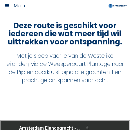
Grachtenroute: 3 uur
Menu
Home
Deze route is geschikt voor
iedereen die wat meer tijd wil
Nieuwsoverzicht
uittrekken voor ontspanning.
Boek nu
Met je sloep vaar je van de Westelijke
Locaties
eilanden, via de Weesperbuurt Plantage naar
de Pijp en doorkruist bijna alle grachten. Een
Amsterdam
prachtige ontspannen vaartocht.
Utrecht
Rotterdam
Haarlem
Leiden