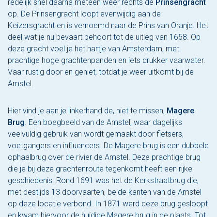
redelijk snel daarna meteen weer rechts de
Prinsengracht
op. De Prinsengracht loopt evenwijdig aan de
Keizersgracht en is vernoemd naar de Prins van Oranje. Het
deel wat je nu bevaart behoort tot de uitleg van 1658. Op
deze gracht voel je het hartje van Amsterdam, met
prachtige hoge grachtenpanden en iets drukker vaarwater.
Vaar rustig door en geniet, totdat je weer uitkomt bij de
Amstel.
Hier vind je aan je linkerhand de, niet te missen,
Magere
Brug
. Een boegbeeld van de Amstel, waar dagelijks
veelvuldig gebruik van wordt gemaakt door fietsers,
voetgangers en influencers. De Magere brug is een dubbele
ophaalbrug over de rivier de Amstel. Deze prachtige brug
die je bij deze grachtenroute tegenkomt heeft een rijke
geschiedenis. Rond 1691 was het de Kerkstraatbrug die,
met destijds 13 doorvaarten, beide kanten van de Amstel
op deze locatie verbond. In 1871 werd deze brug gesloopt
en kwam hiervoor de huidige Magere brug in de plaats. Tot