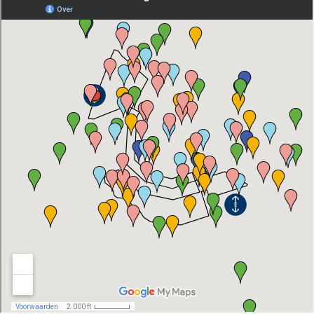
Den Haag
Loosdrecht
Vecht
Tarieven
Lidmaatschap
Bedrijfsuitjes op het water!
Alle evenementen
Cadeaubon
De sloep