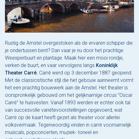
Rustig de Amstel overgestoken als de ervaren schipper die
je ondertussen bent? Dan vaar je nu door het prachtige
Weesperbuurt en plantage. Maak hier een mooi rondje,
verken de buurt, en vaar vervolgens langs
Koninklijk
Theater Carré.
Carré werd op 3 december 1887 geopend.
Met de classicistische stijl die het gebouw aanneemt vormt
het een prachtig bouwwerk aan de Amstel. Het theater is
oorspronkelijk gebouwd om het gelijknamige circus ”Oscar
Carré” te huisvesten. Vanaf 1893 werden er echter ook tal
van succesvolle variétevoorstellingen opgevoerd, wat
Carré op de kaart heeft gezet als theater voor allerlei
volksvermaak. Tegenwoordig vinden in carré voornamelijk
musicals, popconcerten, muziek- toneel en