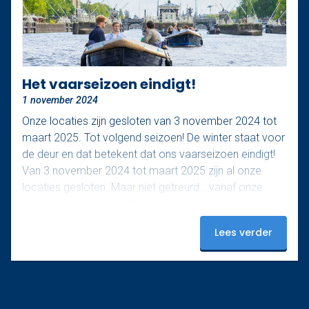
Het vaarseizoen eindigt!
1 november 2024
Onze locaties zijn gesloten van 3 november 2024 tot
maart 2025. Tot volgend seizoen! De winter staat voor
de deur en dat betekent dat ons vaarseizoen eindigt!
Van 3 november 2024 tot maart 2025 zijn al onze
locaties gesloten. Maar niet getreurd… vanaf onze
locatie in Amsterdam-West kun je van 28 november
2024 tot 19 januari 2025 nog genieten van een unieke
Lees verder
vaarervaring tijdens het lichtjesfestijn! Mis deze
magische ervaring niet en klik hier voor meer
informatie, en houd ook…