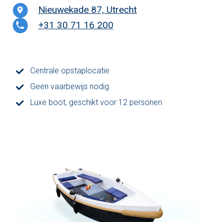
Nieuwekade 87, Utrecht
Den Haag
+31 30 71 16 200
Loosdrecht
Vecht
Centrale opstaplocatie
Geen vaarbewijs nodig
Tarieven
Luxe boot, geschikt voor 12 personen
Lidmaatschap
Bedrijfsuitjes op het water!
Alle evenementen
Cadeaubon
De sloep