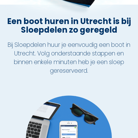
Nu reserveren
Een boot huren in Utrecht is bij
Klassieke sloep
Sloepdelen zo geregeld
XL Lounge sloep
Bij Sloepdelen huur je eenvoudig een boot in
Contact
Utrecht. Volg onderstaande stappen en
binnen enkele minuten heb je een sloep
Over Sloepdelen
gereserveerd.
Veel gestelde vragen
Werken bij Sloepdelen
Algemene voorwaarden
Nu reserveren