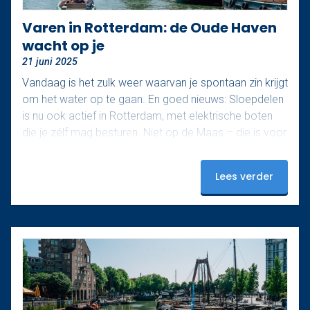
Varen in Rotterdam: de Oude Haven
wacht op je
21 juni 2025
Vandaag is het zulk weer waarvan je spontaan zin krijgt
om het water op te gaan. En goed nieuws: Sloepdelen
is nu ook actief in Rotterdam, met elektrische boten
die je zélf mag besturen. Niet op de Maas – die is voor
de grote jongens – maar in het sfeervolle gebied rond
de Oude Haven. En dat maakt het juist zo relaxed.
Lees verder
Ontdek het mooiste stukje van Rotterdam De Oude
Haven is een van de meest karakteristieke stukjes van
de…