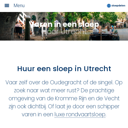
Menu
Home
Varen in een sloep
door Utrecht
Nieuwsoverzicht
Boek nu
Locaties
Huur een sloep in Utrecht
Amsterdam
Vaar zelf over de Oudegracht of de singel. Op
Utrecht
zoek naar wat meer rust? De prachtige
omgeving van de Kromme Rijn en de Vecht
Rotterdam
zijn ook dichtbij. Of laat je door een schipper
Haarlem
varen in een
luxe rondvaartsloep
.
Leiden