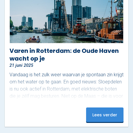
Varen in Rotterdam: de Oude Haven
wacht op je
21 juni 2025
Vandaag is het zulk weer waarvan je spontaan zin krijgt
om het water op te gaan. En goed nieuws: Sloepdelen
is nu ook actief in Rotterdam, met elektrische boten
die je zélf mag besturen. Niet op de Maas – die is voor
de grote jongens – maar in het sfeervolle gebied rond
de Oude Haven. En dat maakt het juist zo relaxed.
Lees verder
Ontdek het mooiste stukje van Rotterdam De Oude
Haven is een van de meest karakteristieke stukjes van
de…