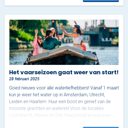
uur vaar je een prachtige route, beginnend onder de
iconische…
Het vaarseizoen gaat weer van start!
28 februari 2025
Goed nieuws voor alle waterliefhebbers! Vanaf 1 maart
kun je weer het water op in Amsterdam, Utrecht,
Leiden en Haarlem. Huur een boot en geniet van de
mooiste grachten en wateren! Voor de locaties
Loosdrecht, Weesp en Den Haag moet je nog even
wachten, daar start het vaarseizoen op 1 april. Waar