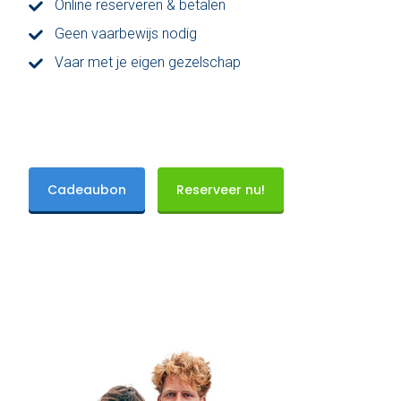
Online reserveren & betalen
Geen vaarbewijs nodig
Den Haag
Vaar met je eigen gezelschap
Loosdrecht
Vecht
Tarieven
Cadeaubon
Reserveer nu!
Lidmaatschap
Bedrijfsuitjes op het water!
Alle evenementen
Cadeaubon
De sloep