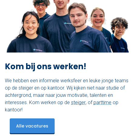
Nu reserveren
Klassieke sloep
XL Lounge sloep
Contact
Over Sloepdelen
Kom bij ons werken!
Veel gestelde vragen
We hebben een informele werksfeer en leuke jonge teams
op de steiger en op kantoor. Wij kijken niet naar studie of
Werken bij Sloepdelen
achtergrond, maar naar jouw motivatie, talenten en
interesses. Kom werken op de
steiger
, of
parttime
op
Algemene voorwaarden
kantoor!
Nu reserveren
Alle vacatures