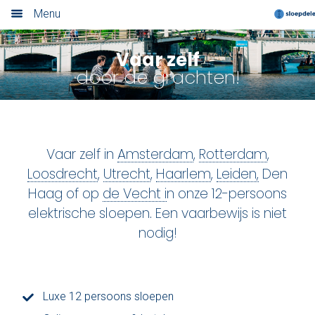
Menu
Home
Vaar zelf
door de grachten!
Nieuwsoverzicht
Boek nu
Locaties
Vaar zelf in
Amsterdam
,
Rotterdam
,
Loosdrecht
,
Utrecht
,
Haarlem
,
Leiden,
Den
Amsterdam
Haag
of op
de Vecht i
n onze 12-persoons
elektrische sloepen. Een vaarbewijs is niet
Utrecht
nodig!
Rotterdam
Haarlem
Luxe 12 persoons sloepen
Leiden