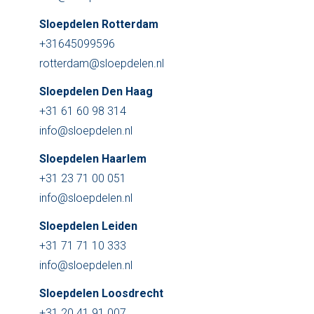
Sloepdelen Rotterdam
Den Haag
+31645099596
Loosdrecht
rotterdam@sloepdelen.nl
Sloepdelen Den Haag
Vecht
+31 61 60 98 314
Tarieven
info@sloepdelen.nl
Sloepdelen Haarlem
Lidmaatschap
+31 23 71 00 051
Bedrijfsuitjes op het water!
info@sloepdelen.nl
Sloepdelen Leiden
Alle evenementen
+31 71 71 10 333
Cadeaubon
info@sloepdelen.nl
Sloepdelen Loosdrecht
De sloep
+31 20 41 91 007