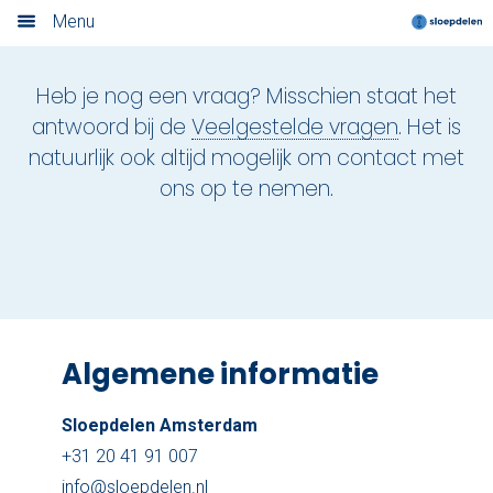
Contact
Menu
Home
Heb je nog een vraag? Misschien staat het
Nieuwsoverzicht
antwoord bij de
Veelgestelde vragen
. Het is
natuurlijk ook altijd mogelijk om contact met
Boek nu
ons op te nemen.
Locaties
Amsterdam
Utrecht
Algemene informatie
Rotterdam
Sloepdelen Amsterdam
Haarlem
+31 20 41 91 007
Leiden
info@sloepdelen.nl