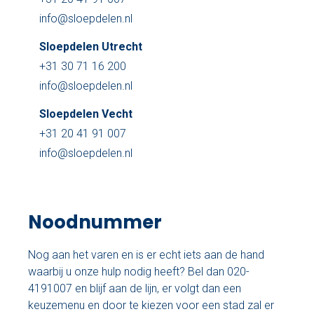
Nu reserveren
info@sloepdelen.nl
Sloepdelen Utrecht
Klassieke sloep
+31 30 71 16 200
XL Lounge sloep
info@sloepdelen.nl
Contact
Sloepdelen Vecht
+31 20 41 91 007
Over Sloepdelen
info@sloepdelen.nl
Veel gestelde vragen
Werken bij Sloepdelen
Noodnummer
Algemene voorwaarden
Nog aan het varen en is er echt iets aan de hand
waarbij u onze hulp nodig heeft? Bel dan 020-
Nu reserveren
4191007 en blijf aan de lijn, er volgt dan een
keuzemenu en door te kiezen voor een stad zal er