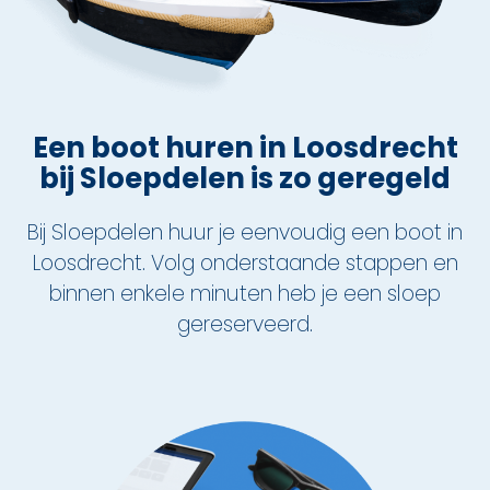
Nu reserveren
Klassieke sloep
XL Lounge sloep
Een boot huren in Loosdrecht
bij Sloepdelen is zo geregeld
Contact
Bij Sloepdelen huur je eenvoudig een boot in
Over Sloepdelen
Loosdrecht. Volg onderstaande stappen en
Veel gestelde vragen
binnen enkele minuten heb je een sloep
gereserveerd.
Werken bij Sloepdelen
Algemene voorwaarden
Nu reserveren