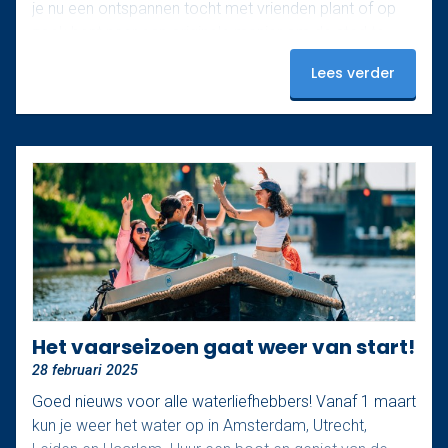
je nu een ontspannen tocht met vrienden plant of op
zoek bent naar een originele manier om de stad te
ontdekken: deze boten bieden alle vrijheid. Vanaf het
Lees verder
water zie je Rotterdam van haar mooiste kant. In twee
uur vaar je een prachtige route, beginnend onder de
iconische…
Het vaarseizoen gaat weer van start!
28 februari 2025
Goed nieuws voor alle waterliefhebbers! Vanaf 1 maart
kun je weer het water op in Amsterdam, Utrecht,