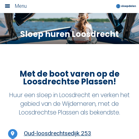
Menu
Home
Sloep huren Loosdrecht
Nieuwsoverzicht
Boek nu
Locaties
Met de boot varen op de
Amsterdam
Loosdrechtse Plassen!
Utrecht
Huur een sloep in Loosdrecht en verken het
gebied van de Wijdemeren, met de
Rotterdam
Loosdrechtse Plassen als bekendste.
Haarlem
Oud-loosdrechtsedijk 253
Leiden