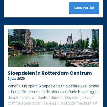
de Oude Haven. En dat maakt het juist zo relaxed.
Lees verder
Ontdek het mooiste stukje van Rotterdam De Oude
Haven is een van de meest karakteristieke stukjes van
de…
Sloepdelen in Rotterdam Centrum
5 juni 2025
Vanaf 7 juni opent Sloepdelen een gloednieuwe locatie
in hartje Rotterdam. In de sfeervolle Oude Haven liggen
de splinternieuwe Santos One-tenders voor je klaar,
comfortabele boten die je eenvoudig zelf bestuurt. Of