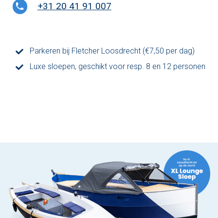
+31 20 41 91 007
Den Haag
Loosdrecht
Parkeren bij Fletcher Loosdrecht (€7,50 per dag)
Vecht
Luxe sloepen, geschikt voor resp. 8 en 12 personen
Tarieven
Lidmaatschap
Bedrijfsuitjes op het water!
Alle evenementen
Cadeaubon
De sloep