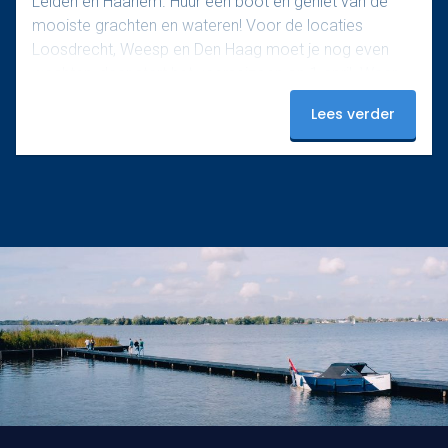
Leiden en Haarlem. Huur een boot en geniet van de
mooiste grachten en wateren! Voor de locaties
Loosdrecht, Weesp en Den Haag moet je nog even
wachten, daar start het vaarseizoen op 1 april. Waar
ga jij als eerste varen? Boek nu en beleef een
Lees verder
onvergetelijke start van het seizoen!