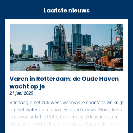
Laatste nieuws
Varen in Rotterdam: de Oude Haven
wacht op je
21 juni 2025
Vandaag is het zulk weer waarvan je spontaan zin krijgt
om het water op te gaan. En goed nieuws: Sloepdelen
is nu ook actief in Rotterdam, met elektrische boten
die je zélf mag besturen. Niet op de Maas – die is voor
de grote jongens – maar in het sfeervolle gebied rond