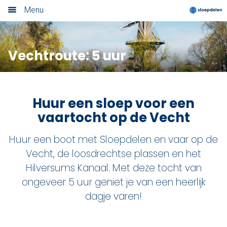
Menu
Home
Vechtroute: 5 uur
Nieuwsoverzicht
Boek nu
Huur een sloep voor een
Locaties
vaartocht op de Vecht
Amsterdam
Huur een boot met Sloepdelen en vaar op de
Vecht, de loosdrechtse plassen en het
Utrecht
Hilversums Kanaal. Met deze tocht van
Rotterdam
ongeveer 5 uur geniet je van een heerlijk
dagje varen!
Haarlem
Leiden