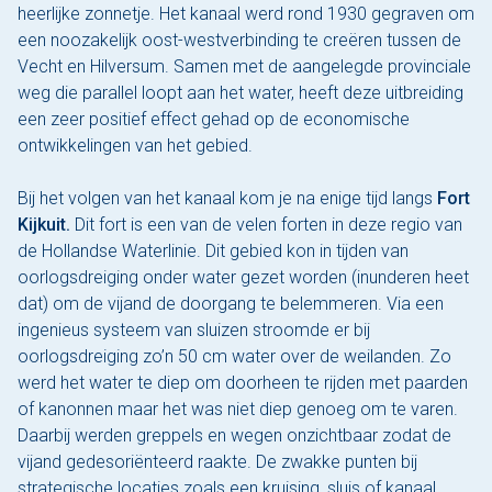
heerlijke zonnetje. Het kanaal werd rond 1930 gegraven om
een noozakelijk oost-westverbinding te creëren tussen de
Vecht en Hilversum. Samen met de aangelegde provinciale
weg die parallel loopt aan het water, heeft deze uitbreiding
een zeer positief effect gehad op de economische
ontwikkelingen van het gebied.
Bij het volgen van het kanaal kom je na enige tijd langs
Fort
Kijkuit.
Dit fort is een van de velen forten in deze regio van
de Hollandse Waterlinie. Dit gebied kon in tijden van
oorlogsdreiging onder water gezet worden (inunderen heet
dat) om de vijand de doorgang te belemmeren. Via een
ingenieus systeem van sluizen stroomde er bij
oorlogsdreiging zo’n 50 cm water over de weilanden. Zo
werd het water te diep om doorheen te rijden met paarden
of kanonnen maar het was niet diep genoeg om te varen.
Daarbij werden greppels en wegen onzichtbaar zodat de
vijand gedesoriënteerd raakte. De zwakke punten bij
strategische locaties zoals een kruising, sluis of kanaal