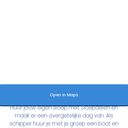
Den Haag
Loosdrecht
Vecht
Tarieven
Lidmaatschap
Bedrijfsuitjes op het water!
Alle evenementen
Huur jouw eigen sloep met Sloepdelen en
Cadeaubon
maak er een overgetelijke dag van. Als
De sloep
schipper huur je met je groep een boot en