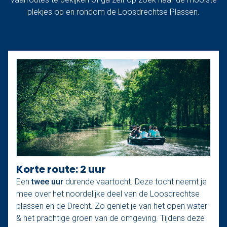
plekjes op en rondom de Loosdrechtse Plassen.
Korte route: 2 uur
Een
twee uur
durende vaartocht. Deze tocht neemt je
mee over het noordelijke deel van de Loosdrechtse
plassen en de Drecht. Zo geniet je van het open water
& het prachtige groen van de omgeving. Tijdens deze