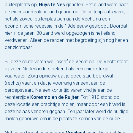
buitenplaats op,
Huys te Nes
geheten. Het eiland werd naar
de eigenaar Realeneiland genoemd. De buitenplaats werd,
net als zoveel buitenplaatsen aan de Vecht, na een
economische recessie in de 19de eeuw gesloopt. Doordat
hier in de jaren ’30 zand werd opgezogen is het eiland
verdwenen. Alleen de randen met begroeiing zijn nog her en
der zichtbaar.
Bij deze route varen we linksaf de Vecht op. De Vecht staat
bij velen Nederlanders bekend als een uniek stukje
vaarwater. Zorg opnieuw dat je goed stuurboordwal
(rechts) vaart en dat je voorrang verleent aan de
beroepsvaart. Na een korte tijd varen vind je aan de
rechterzijde
Korenmolen de Ruijter.
Tot 1910 stond op
deze locatie een prachtige molen, maar door een brand is
deze helaas verloren gegaan. Een jaar later werd de huidige
molen gebouwd om in de plaats te komen van de oude.
Net na de bocht vaar je door
Vreeland
heen. De prachtige