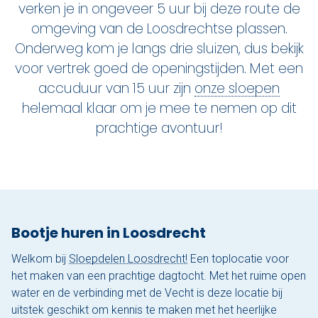
verken je in ongeveer 5 uur bij deze route de
Nu reserveren
omgeving van de Loosdrechtse plassen.
Onderweg kom je langs drie sluizen, dus bekijk
Klassieke sloep
voor vertrek goed de openingstijden. Met een
XL Lounge sloep
accuduur van 15 uur zijn
onze sloepen
helemaal klaar om je mee te nemen op dit
Contact
prachtige avontuur!
Over Sloepdelen
Veel gestelde vragen
Werken bij Sloepdelen
Bootje huren in Loosdrecht
Algemene voorwaarden
Welkom bij
Sloepdelen Loosdrecht!
Een toplocatie voor
het maken van een prachtige dagtocht. Met het ruime open
Nu reserveren
water en de verbinding met de Vecht is deze locatie bij
uitstek geschikt om kennis te maken met het heerlijke