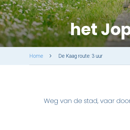
het Jo
Home
De Kaag route: 3 uur
Weg van de stad, vaar doo