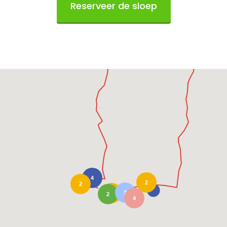
Reserveer de sloep
4
2
2
3
5
2
4