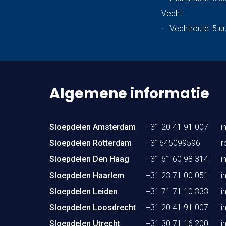
Vecht
·
Vechtroute: 5 u
Algemene informatie
Sloepdelen Amsterdam
+31 20 41 91 007
i
Sloepdelen Rotterdam
+31645099596
r
Sloepdelen Den Haag
+31 61 60 98 314
i
Sloepdelen Haarlem
+31 23 71 00 051
i
Sloepdelen Leiden
+31 71 71 10 333
i
Sloepdelen Loosdrecht
+31 20 41 91 007
i
Sloepdelen Utrecht
+31 30 71 16 200
i