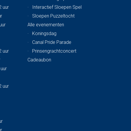
2 uur
·
Interactief Sloepen Spel
ur
·
Sloepen Puzzeltocht
uur
Alle evenementen
·
Koningsdag
·
Canal Pride Parade
2 uur
·
Prinsengrachtconcert
r
Cadeaubon
 uur
2 uur
ur
ur