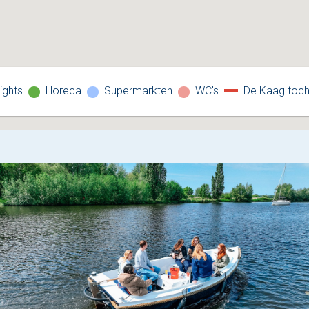
De Kaag toch
ights
Horeca
Supermarkten
WC's