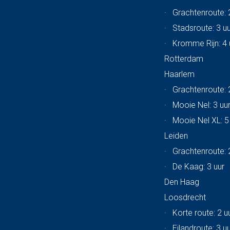
·
Grachtenroute: 
·
Stadsroute: 3 u
·
Kromme Rijn: 4 
Rotterdam
Haarlem
·
Grachtenroute: 
·
Mooie Nel: 3 uu
·
Mooie Nel XL: 5
Leiden
·
Grachtenroute: 
·
De Kaag: 3 uur
Den Haag
Loosdrecht
·
Korte route: 2 u
·
Eilandroute: 3 u