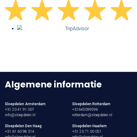
Algemene informatie
Sloepdelen Amsterdam
Sloepdelen Rotterdam
+31 20 41 91 007
+31645099596
info@sloepdelen.nl
rotterdam@sloepdelen.nl
Sloepdelen Den Haag
Sloepdelen Haarlem
+31 61 60 98 314
+31 23 71 00 051