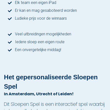
Elk team een eigen iPad
Den Haag
Er kan en mag gesaboteerd worden
Ludieke prijs voor de winnaars
Loosdrecht
Vecht
Veel uitbreidingen mogelijkheden
Iedere sloep een eigen route
Tarieven
Een onvergetelijke middag!
Lidmaatschap
Bedrijfsuitjes op het water!
Het gepersonaliseerde Sloepen
Alle evenementen
Spel
Cadeaubon
In Amsterdam, Utrecht of Leiden!
De sloep
Dit Sloepen Spel is een interactief spel waarbij