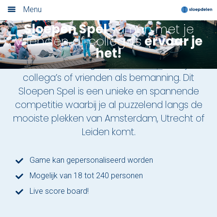
Menu
Sloepen Spel
samen met je
Home
vrienden of collega's
ervaar je
het!
Nieuwsoverzicht
Je vaart een eigen
elektrosloep
met je
collega’s of vrienden als bemanning. Dit
Boek nu
Sloepen Spel is een unieke en spannende
Locaties
competitie waarbij je al puzzelend langs de
mooiste plekken van Amsterdam, Utrecht of
Amsterdam
Leiden komt.
Utrecht
Game kan gepersonaliseerd worden
Rotterdam
Mogelijk van 18 tot 240 personen
Haarlem
Live score board!
Leiden