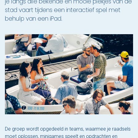
je langs alle bekende en mooie plekjes van de
Nu reserveren
stad vaart tijdens een interactief spel met
behulp van een iPad.
Klassieke sloep
XL Lounge sloep
Contact
Over Sloepdelen
Veel gestelde vragen
Werken bij Sloepdelen
Algemene voorwaarden
Nu reserveren
De groep wordt opgedeeld in teams, waarmee je raadsels
moet oplossen, minigames speelt en opdrachten en