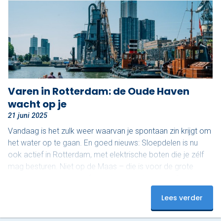
Varen in Rotterdam: de Oude Haven
wacht op je
21 juni 2025
Vandaag is het zulk weer waarvan je spontaan zin krijgt om
het water op te gaan. En goed nieuws: Sloepdelen is nu
ook actief in Rotterdam, met elektrische boten die je zélf
mag besturen. Niet op de Maas – die is voor de grote
jongens – maar in het sfeervolle gebied rond de Oude
Haven. En dat maakt het juist zo relaxed. Ontdek het
Lees verder
mooiste stukje van Rotterdam De Oude Haven is een van
de meest karakteristieke stukjes van de…