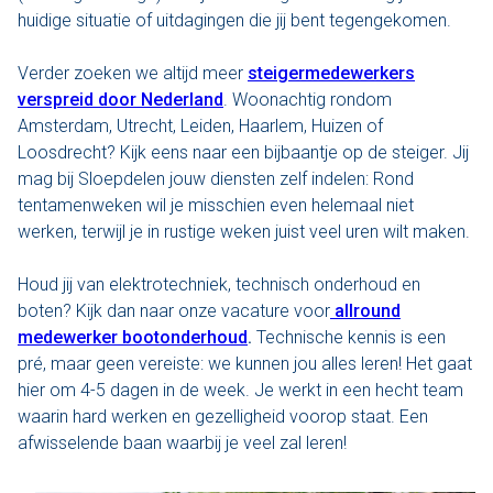
huidige situatie of uitdagingen die jij bent tegengekomen.
Nu reserveren
Verder zoeken we altijd meer
steigermedewerkers
Klassieke sloep
verspreid door Nederland
. Woonachtig rondom
XL Lounge sloep
Amsterdam, Utrecht, Leiden, Haarlem, Huizen of
Loosdrecht? Kijk eens naar een bijbaantje op de steiger. Jij
Contact
mag bij Sloepdelen jouw diensten zelf indelen: Rond
tentamenweken wil je misschien even helemaal niet
Over Sloepdelen
werken, terwijl je in rustige weken juist veel uren wilt maken.
Veel gestelde vragen
Houd jij van elektrotechniek, technisch onderhoud en
boten? Kijk dan naar onze vacature voor
allround
Werken bij Sloepdelen
medewerker bootonderhoud
.
Technische kennis is een
pré, maar geen vereiste: we kunnen jou alles leren! Het gaat
Algemene voorwaarden
hier om 4-5 dagen in de week. Je werkt in een hecht team
waarin hard werken en gezelligheid voorop staat. Een
Nu reserveren
afwisselende baan waarbij je veel zal leren!