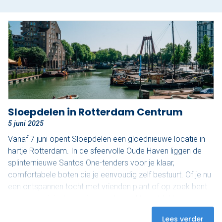
Sloepdelen in Rotterdam Centrum
5 juni 2025
Vanaf 7 juni opent Sloepdelen een gloednieuwe locatie in
hartje Rotterdam. In de sfeervolle Oude Haven liggen de
splinternieuwe Santos One-tenders voor je klaar,
comfortabele boten die je eenvoudig zelf bestuurt. Of je nu
een ontspannen tocht met vrienden plant of op zoek bent
naar een originele manier om de stad te ontdekken: deze
boten bieden alle vrijheid. Vanaf het water zie je Rotterdam
Lees verder