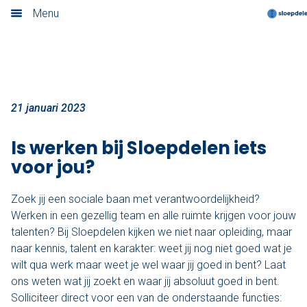
Nieuwe vacatures
Menu
Home
Nieuwsoverzicht
Boek nu
21 januari 2023
Locaties
Is werken bij Sloepdelen iets
voor jou?
Amsterdam
Zoek jij een sociale baan met verantwoordelijkheid?
Utrecht
Werken in een gezellig team en alle ruimte krijgen voor jouw
talenten? Bij Sloepdelen kijken we niet naar opleiding, maar
Rotterdam
naar kennis, talent en karakter: weet jij nog niet goed wat je
wilt qua werk maar weet je wel waar jij goed in bent? Laat
Haarlem
ons weten wat jij zoekt en waar jij absoluut goed in bent.
Solliciteer direct voor een van de onderstaande functies:
Leiden