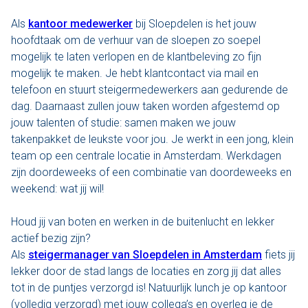
Als
kantoor medewerker
bij Sloepdelen is het jouw
Den Haag
hoofdtaak om de verhuur van de sloepen zo soepel
mogelijk te laten verlopen en de klantbeleving zo fijn
Loosdrecht
mogelijk te maken. Je hebt klantcontact via mail en
telefoon en stuurt steigermedewerkers aan gedurende de
Vecht
dag. Daarnaast zullen jouw taken worden afgestemd op
jouw talenten of studie: samen maken we jouw
Tarieven
takenpakket de leukste voor jou. Je werkt in een jong, klein
team op een centrale locatie in Amsterdam. Werkdagen
Lidmaatschap
zijn doordeweeks of een combinatie van doordeweeks en
weekend: wat jij wil!
Bedrijfsuitjes op het water!
Houd jij van boten en werken in de buitenlucht en lekker
Alle evenementen
actief bezig zijn?
Als
steigermanager van Sloepdelen in Amsterdam
fiets jij
Cadeaubon
lekker door de stad langs de locaties en zorg jij dat alles
tot in de puntjes verzorgd is! Natuurlijk lunch je op kantoor
De sloep
(volledig verzorgd) met jouw collega’s en overleg je de