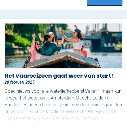
van haar mooiste kant. In twee uur vaar je een prachtige
route, beginnend onder de iconische…
Het vaarseizoen gaat weer van start!
28 februari 2025
Goed nieuws voor alle waterliefhebbers! Vanaf 1 maart kun
je weer het water op in Amsterdam, Utrecht, Leiden en
Haarlem. Huur een boot en geniet van de mooiste grachten
en wateren! Voor de locaties Loosdrecht, Weesp en Den
Haag moet je nog even wachten, daar start het
vaarseizoen op 1 april. Waar ga jij als eerste varen? Boek