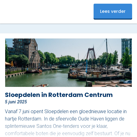
Haven. En dat maakt het juist zo relaxed. Ontdek het
Lees verder
mooiste stukje van Rotterdam De Oude Haven is een van
de meest karakteristieke stukjes van de…
Sloepdelen in Rotterdam Centrum
5 juni 2025
Vanaf 7 juni opent Sloepdelen een gloednieuwe locatie in
hartje Rotterdam. In de sfeervolle Oude Haven liggen de
splinternieuwe Santos One-tenders voor je klaar,
comfortabele boten die je eenvoudig zelf bestuurt. Of je nu