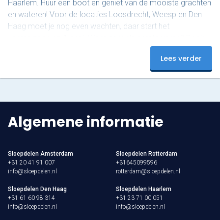
Haarlem. Huur een boot en geniet van de mooiste grachten
en wateren! Voor de locaties Loosdrecht, Weesp en Den
Haag moet je nog even wachten, daar start het
vaarseizoen op 1 april. Waar ga jij als eerste varen? Boek
nu en beleef een onvergetelijke start van het seizoen!
Lees verder
Algemene informatie
Sloepdelen Amsterdam
Sloepdelen Rotterdam
+31 20 41 91 007
+31645099596
info@sloepdelen.nl
rotterdam@sloepdelen.nl
Sloepdelen Den Haag
Sloepdelen Haarlem
+31 61 60 98 314
+31 23 71 00 051
info@sloepdelen.nl
info@sloepdelen.nl