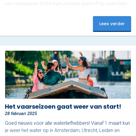
een ontspannen tocht met vrienden plant of op zoek bent
naar een originele manier om de stad te ontdekken: deze
boten bieden alle vrijheid. Vanaf het water zie je Rotterdam
Lees verder
van haar mooiste kant. In twee uur vaar je een prachtige
route, beginnend onder de iconische…
Het vaarseizoen gaat weer van start!
28 februari 2025
Goed nieuws voor alle waterliefhebbers! Vanaf 1 maart kun
je weer het water op in Amsterdam, Utrecht, Leiden en