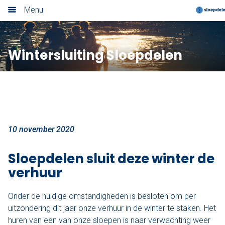
Menu
Home
Wintersluiting Sloepdelen
Nieuwsoverzicht
Boek nu
Locaties
Amsterdam
10 november 2020
Utrecht
Sloepdelen sluit deze winter de
verhuur
Rotterdam
Onder de huidige omstandigheden is besloten om per
Haarlem
uitzondering dit jaar onze verhuur in de winter te staken. Het
huren van een van onze sloepen is naar verwachting weer
Leiden