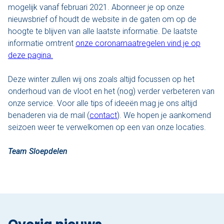
mogelijk vanaf februari 2021. Abonneer je op onze
nieuwsbrief of houdt de website in de gaten om op de
Den Haag
hoogte te blijven van alle laatste informatie. De laatste
informatie omtrent
onze coronamaatregelen vind je op
Loosdrecht
deze pagina.
Vecht
Deze winter zullen wij ons zoals altijd focussen op het
onderhoud van de vloot en het (nog) verder verbeteren van
Tarieven
onze service. Voor alle tips of ideeën mag je ons altijd
Lidmaatschap
benaderen via de mail (
contact
). We hopen je aankomend
seizoen weer te verwelkomen op een van onze locaties.
Bedrijfsuitjes op het water!
Team Sloepdelen
Alle evenementen
Cadeaubon
De sloep