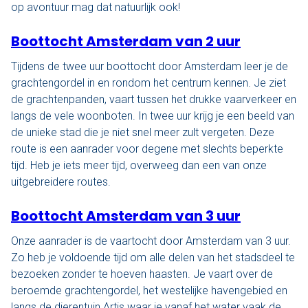
op avontuur mag dat natuurlijk ook!
Den Haag
Boottocht Amsterdam van 2 uur
Loosdrecht
Tijdens de twee uur boottocht door Amsterdam leer je de
grachtengordel in en rondom het centrum kennen. Je ziet
Vecht
de grachtenpanden, vaart tussen het drukke vaarverkeer en
langs de vele woonboten. In twee uur krijg je een beeld van
Tarieven
de unieke stad die je niet snel meer zult vergeten. Deze
route is een aanrader voor degene met slechts beperkte
Lidmaatschap
tijd. Heb je iets meer tijd, overweeg dan een van onze
uitgebreidere routes.
Bedrijfsuitjes op het water!
Boottocht Amsterdam van 3 uur
Alle evenementen
Onze aanrader is de vaartocht door Amsterdam van 3 uur.
Cadeaubon
Zo heb je voldoende tijd om alle delen van het stadsdeel te
bezoeken zonder te hoeven haasten. Je vaart over de
De sloep
beroemde grachtengordel, het westelijke havengebied en
langs de dierentuin Artis waar je vanaf het water vaak de