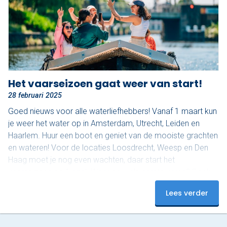
Het vaarseizoen gaat weer van start!
28 februari 2025
Goed nieuws voor alle waterliefhebbers! Vanaf 1 maart kun
je weer het water op in Amsterdam, Utrecht, Leiden en
Haarlem. Huur een boot en geniet van de mooiste grachten
en wateren! Voor de locaties Loosdrecht, Weesp en Den
Haag moet je nog even wachten, daar start het
vaarseizoen op 1 april. Waar ga jij als eerste varen? Boek
nu en beleef een onvergetelijke start van het seizoen!
Lees verder