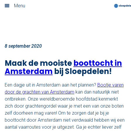
Boottocht Amsterdam
Menu
Home
Nieuwsoverzicht
Boek nu
8 september 2020
Locaties
Maak de mooiste
boottocht in
Amsterdam
bij Sloepdelen!
Amsterdam
Een dagje uit in Amsterdam aan het plannen?
Bootje varen
Utrecht
door de grachten van Amsterdam
kan dan natuurlijk niet
ontbreken. Onze wereldberoemde hoofdstad kenmerkt
Rotterdam
zich door grachtengordel waar je met een van onze boten
zelf doorheen mag varen! Om te zorgen dat je bij je
Haarlem
boottocht door Amsterdam niet verdwaald hebben wij een
aantal vaarroutes voor je uitgezet. Ga je echter liever zelf
Leiden