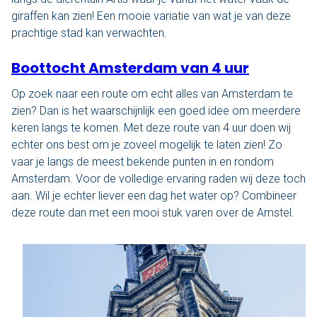
Nu reserveren
giraffen kan zien! Een mooie variatie van wat je van deze
prachtige stad kan verwachten.
Klassieke sloep
Boottocht Amsterdam van 4 uur
XL Lounge sloep
Op zoek naar een route om echt alles van Amsterdam te
zien? Dan is het waarschijnlijk een goed idee om meerdere
Contact
keren langs te komen. Met deze route van 4 uur doen wij
echter ons best om je zoveel mogelijk te laten zien! Zo
Over Sloepdelen
vaar je langs de meest bekende punten in en rondom
Amsterdam. Voor de volledige ervaring raden wij deze toch
Veel gestelde vragen
aan. Wil je echter liever een dag het water op? Combineer
deze route dan met een mooi stuk varen over de Amstel.
Werken bij Sloepdelen
Algemene voorwaarden
Nu reserveren