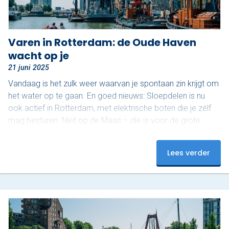
Varen in Rotterdam: de Oude Haven
wacht op je
21 juni 2025
Vandaag is het zulk weer waarvan je spontaan zin krijgt om
het water op te gaan. En goed nieuws: Sloepdelen is nu
ook actief in Rotterdam, met elektrische boten die je zélf
mag besturen. Niet op de Maas – die is voor de grote
jongens – maar in het sfeervolle gebied rond de Oude
Haven. En dat maakt het juist zo relaxed. Ontdek het
Lees verder
mooiste stukje van Rotterdam De Oude Haven is een van
de meest karakteristieke stukjes van de…