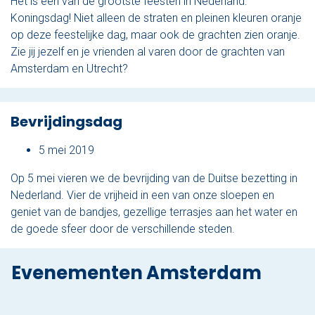
Het is een van de grootste feesten in Nederland:
Koningsdag! Niet alleen de straten en pleinen kleuren oranje
Den Haag
op deze feestelijke dag, maar ook de grachten zien oranje.
Zie jij jezelf en je vrienden al varen door de grachten van
Loosdrecht
Amsterdam en Utrecht?
Vecht
Bevrijdingsdag
Tarieven
5 mei 2019
Lidmaatschap
Op 5 mei vieren we de bevrijding van de Duitse bezetting in
Nederland. Vier de vrijheid in een van onze sloepen en
Bedrijfsuitjes op het water!
geniet van de bandjes, gezellige terrasjes aan het water en
Alle evenementen
de goede sfeer door de verschillende steden.
Cadeaubon
Evenementen Amsterdam
De sloep