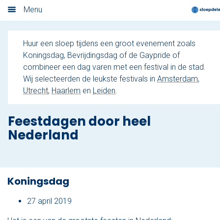
en Leiden
Menu
Home
Huur een sloep tijdens een groot evenement zoals
Nieuwsoverzicht
Koningsdag, Bevrijdingsdag of de Gaypride of
combineer een dag varen met een festival in de stad.
Boek nu
Wij selecteerden de leukste festivals in
Amsterdam
,
Utrecht
,
Haarlem
en
Leiden
.
Locaties
Feestdagen door heel
Amsterdam
Nederland
Utrecht
Rotterdam
Koningsdag
Haarlem
27 april 2019
Leiden