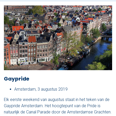
Nu reserveren
Klassieke sloep
XL Lounge sloep
Contact
Over Sloepdelen
Veel gestelde vragen
Gaypride
Werken bij Sloepdelen
Amsterdam, 3 augustus 2019
Algemene voorwaarden
Elk eerste weekend van augustus staat in het teken van de
Nu reserveren
Gaypride Amsterdam. Het hoogtepunt van de Pride is
natuurlijk de Canal Parade door de Amsterdamse Grachten.