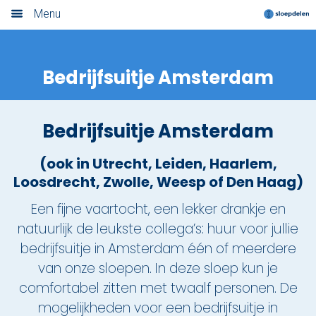
Menu
Home
Bedrijfsuitje Amsterdam
Nieuwsoverzicht
Boek nu
Bedrijfsuitje Amsterdam
Locaties
(ook in Utrecht, Leiden, Haarlem,
Amsterdam
Loosdrecht, Zwolle, Weesp of Den Haag)
Een fijne vaartocht, een lekker drankje en
Utrecht
natuurlijk de leukste collega’s: huur voor jullie
Rotterdam
bedrijfsuitje in Amsterdam één of meerdere
van onze sloepen. In deze sloep kun je
Haarlem
comfortabel zitten met twaalf personen. De
mogelijkheden voor een bedrijfsuitje in
Leiden