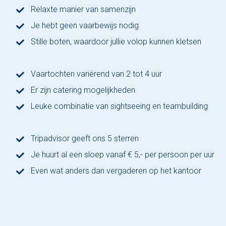
Relaxte manier van samenzijn
Nu reserveren
Je hebt geen vaarbewijs nodig
Klassieke sloep
Stille boten, waardoor jullie volop kunnen kletsen
XL Lounge sloep
Vaartochten variërend van 2 tot 4 uur
Contact
Er zijn catering mogelijkheden
Over Sloepdelen
Leuke combinatie van sightseeing en teambuilding
Veel gestelde vragen
Tripadvisor geeft ons 5 sterren
Werken bij Sloepdelen
Je huurt al een sloep vanaf € 5,- per persoon per uur
Even wat anders dan vergaderen op het kantoor
Algemene voorwaarden
Nu reserveren