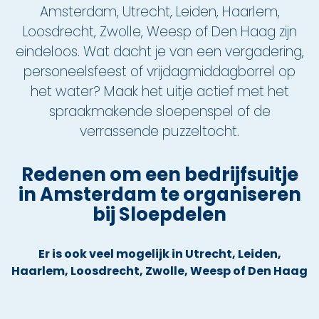
Amsterdam, Utrecht, Leiden, Haarlem,
Loosdrecht, Zwolle, Weesp of Den Haag zijn
Den Haag
eindeloos. Wat dacht je van een vergadering,
Loosdrecht
personeelsfeest of vrijdagmiddagborrel op
het water? Maak het uitje actief met het
Vecht
spraakmakende sloepenspel of de
verrassende puzzeltocht.
Tarieven
Lidmaatschap
Redenen om een bedrijfsuitje
in Amsterdam te organiseren
Bedrijfsuitjes op het water!
bij Sloepdelen
Alle evenementen
Er is ook veel mogelijk in Utrecht, Leiden,
Cadeaubon
Haarlem, Loosdrecht, Zwolle, Weesp of Den Haag
De sloep