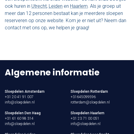
ook huren in
Utrecht
,
Leiden
en
Haarlem
. Als je groep uit
meer dan 12 personen bestaat kan je meerdere sloepen
reserveren op onze website. Kom je er niet uit? Neem dan
contact met ons op, we helpen je graag!
Algemene informatie
Sloepdelen Amsterdam
Sloepdelen Rotterdam
+31 20 41 91 007
+31645099596
info@sloepdelen.nl
rotterdam@sloepdelen.nl
Sloepdelen Den Haag
Sloepdelen Haarlem
+31 61 60 98 314
+31 23 71 00 051
info@sloepdelen.nl
info@sloepdelen.nl