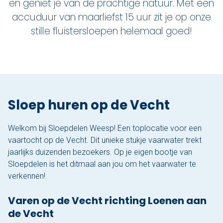
en geniet je van de prachtige natuur. Met een
Nu reserveren
accuduur van maarliefst 15 uur zit je op
onze
stille fluistersloepen
helemaal goed!
Klassieke sloep
XL Lounge sloep
Contact
Sloep huren op de Vecht
Over Sloepdelen
Veel gestelde vragen
Welkom bij Sloepdelen Weesp! Een toplocatie voor een
vaartocht op de Vecht. Dit unieke stukje vaarwater trekt
Werken bij Sloepdelen
jaarlijks duizenden bezoekers. Op je eigen bootje van
Sloepdelen is het ditmaal aan jou om het vaarwater te
Algemene voorwaarden
verkennen!
Nu reserveren
Varen op de Vecht richting Loenen aan
de Vecht