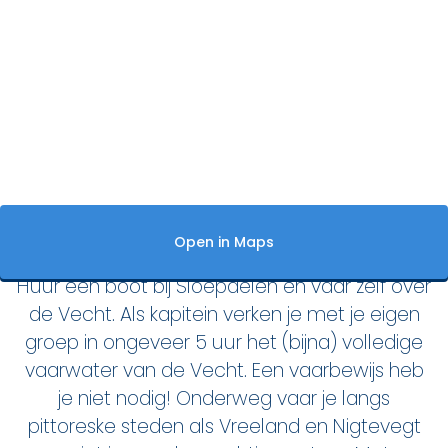
Den Haag
Loosdrecht
Vecht
Tarieven
Lidmaatschap
Bedrijfsuitjes op het water!
Huur een boot bij Sloepdelen en vaar zelf over
de Vecht. Als kapitein verken je met je eigen
Alle evenementen
groep in ongeveer 5 uur het (bijna) volledige
vaarwater van de Vecht. Een vaarbewijs heb
Cadeaubon
je niet nodig! Onderweg vaar je langs
De sloep
pittoreske steden als Vreeland en Nigtevegt