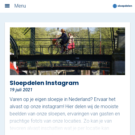
Nieuwsoverzicht
Menu
Home
Nieuwsoverzicht
Boek nu
Locaties
Amsterdam
Sloepdelen Instagram
19 juli 2021
Utrecht
Varen op je eigen sloepje in Nederland? Ervaar het
Rotterdam
alvast op onze instagram! Hier delen wij de mooiste
beelden van onze sloepen, ervaringen van gasten en
Haarlem
prachtige foto’s van onze locaties. Zo kan je van
tevoren alvast inschatten wat je per locatie kan
Leiden