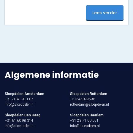
verwachten. Kom jij binnenkort varen of heb je
gevaren? Deel dan je eigen beelden door ons te
Den Haag
Lees verder
taggen @sloepdelen, en voeg de hashtag #sloepdelen
toe. De leukste foto’s en video’s delen wij in ons
Loosdrecht
verhaal of op…
Vecht
Tarieven
Lidmaatschap
Algemene informatie
Bedrijfsuitjes op het water!
Sloepdelen Amsterdam
Sloepdelen Rotterdam
Alle evenementen
+31 20 41 91 007
+31645099596
info@sloepdelen.nl
rotterdam@sloepdelen.nl
Cadeaubon
Sloepdelen Den Haag
Sloepdelen Haarlem
+31 61 60 98 314
+31 23 71 00 051
De sloep
info@sloepdelen.nl
info@sloepdelen.nl