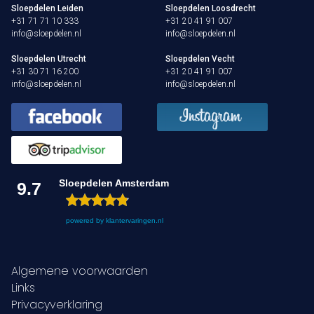
Sloepdelen Leiden
Sloepdelen Loosdrecht
Nu reserveren
+31 71 71 10 333
+31 20 41 91 007
info@sloepdelen.nl
info@sloepdelen.nl
Klassieke sloep
Sloepdelen Utrecht
Sloepdelen Vecht
+31 30 71 16 200
+31 20 41 91 007
XL Lounge sloep
info@sloepdelen.nl
info@sloepdelen.nl
Contact
Over Sloepdelen
Veel gestelde vragen
Sloepdelen Amsterdam
9.7
Werken bij Sloepdelen
powered by
klantervaringen.nl
Algemene voorwaarden
Algemene voorwaarden
Nu reserveren
Links
Privacyverklaring