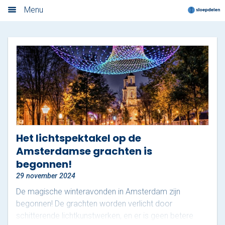
Nieuwsoverzicht
Menu
Home
Nieuwsoverzicht
Boek nu
Locaties
Amsterdam
Het lichtspektakel op de
Amsterdamse grachten is
Utrecht
begonnen!
Rotterdam
29 november 2024
De magische winteravonden in Amsterdam zijn
Haarlem
begonnen! De grachten worden verlicht door
schitterende lichtkunstwerken, en er is geen betere
Leiden