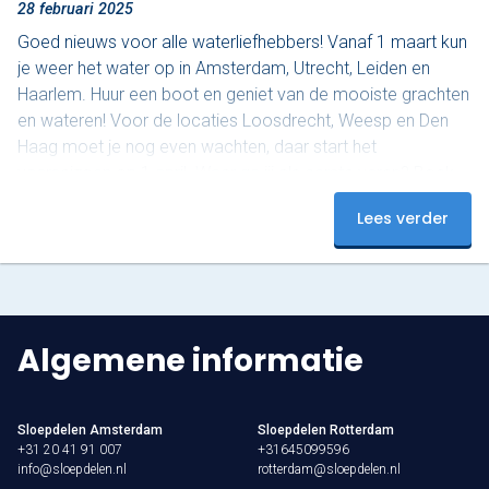
28 februari 2025
Goed nieuws voor alle waterliefhebbers! Vanaf 1 maart kun
je weer het water op in Amsterdam, Utrecht, Leiden en
Haarlem. Huur een boot en geniet van de mooiste grachten
en wateren! Voor de locaties Loosdrecht, Weesp en Den
Haag moet je nog even wachten, daar start het
vaarseizoen op 1 april. Waar ga jij als eerste varen? Boek
nu en beleef een onvergetelijke start van het seizoen!
Lees verder
Algemene informatie
Sloepdelen Amsterdam
Sloepdelen Rotterdam
+31 20 41 91 007
+31645099596
info@sloepdelen.nl
rotterdam@sloepdelen.nl