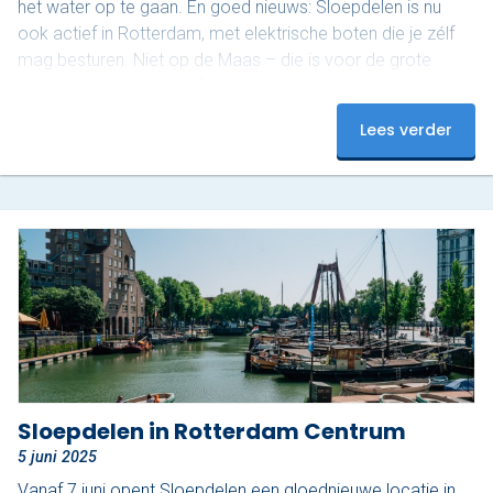
het water op te gaan. En goed nieuws: Sloepdelen is nu
ook actief in Rotterdam, met elektrische boten die je zélf
mag besturen. Niet op de Maas – die is voor de grote
jongens – maar in het sfeervolle gebied rond de Oude
Haven. En dat maakt het juist zo relaxed. Ontdek het
Lees verder
mooiste stukje van Rotterdam De Oude Haven is een van
de meest karakteristieke stukjes van de…
Sloepdelen in Rotterdam Centrum
5 juni 2025
Vanaf 7 juni opent Sloepdelen een gloednieuwe locatie in