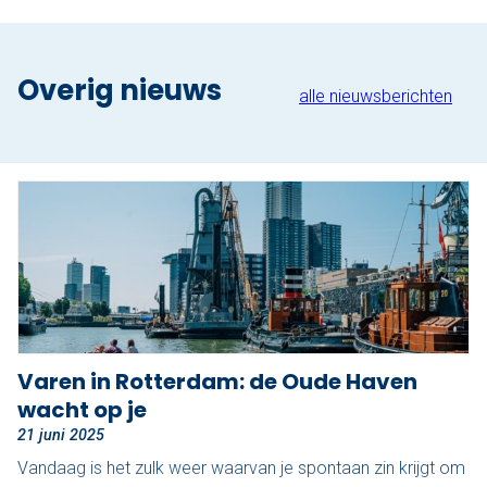
Nu reserveren
Klassieke sloep
Overig nieuws
alle nieuwsberichten
XL Lounge sloep
Contact
Over Sloepdelen
Veel gestelde vragen
Werken bij Sloepdelen
Varen in Rotterdam: de Oude Haven
Algemene voorwaarden
wacht op je
Nu reserveren
21 juni 2025
Vandaag is het zulk weer waarvan je spontaan zin krijgt om