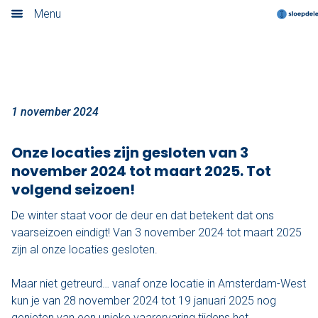
Het vaarseizoen eindigt!
Menu
Home
Nieuwsoverzicht
Boek nu
1 november 2024
Locaties
Onze locaties zijn gesloten van 3
november 2024 tot maart 2025. Tot
Amsterdam
volgend seizoen!
Utrecht
De winter staat voor de deur en dat betekent dat ons
vaarseizoen eindigt! Van 3 november 2024 tot maart 2025
Rotterdam
zijn al onze locaties gesloten.
Haarlem
Maar niet getreurd… vanaf onze locatie in Amsterdam-West
kun je van 28 november 2024 tot 19 januari 2025 nog
Leiden
genieten van een unieke vaarervaring tijdens het