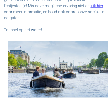
lichtjesfestijn! Mis deze magische ervaring niet en
klik hier
Den Haag
voor meer informatie, en houd ook vooral onze socials in
de gaten.
Loosdrecht
Tot snel op het water!
Vecht
Tarieven
Lidmaatschap
Bedrijfsuitjes op het water!
Alle evenementen
Cadeaubon
De sloep