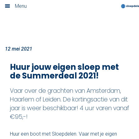
Korting Sloepdelen 2021
Menu
Home
Nieuwsoverzicht
Boek nu
12 mei 2021
Locaties
Huur jouw eigen sloep met
de Summerdeal 2021!
Amsterdam
Vaar over de grachten van Amsterdam,
Utrecht
Haarlem of Leiden. De kortingsactie van dit
jaar is weer beschikbaar! 4 uur varen vanaf
Rotterdam
€95,-!
Haarlem
Huur een boot met Sloepdelen. Vaar met je eigen
Leiden