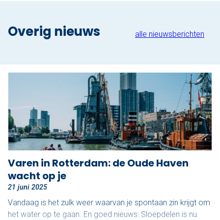
Nu reserveren
Overig nieuws
Klassieke sloep
alle nieuwsberichten
XL Lounge sloep
Contact
Over Sloepdelen
Veel gestelde vragen
Werken bij Sloepdelen
Varen in Rotterdam: de Oude Haven
Algemene voorwaarden
wacht op je
21 juni 2025
Nu reserveren
Vandaag is het zulk weer waarvan je spontaan zin krijgt om
het water op te gaan. En goed nieuws: Sloepdelen is nu