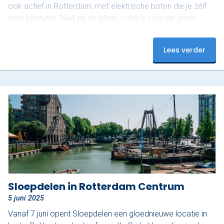
ook actief in Rotterdam, met elektrische boten die je zélf
mag besturen. Niet op de Maas – die is voor de grote
jongens – maar in het sfeervolle gebied rond de Oude
Haven. En dat maakt het juist zo relaxed. Ontdek het
Lees verder
mooiste stukje van Rotterdam De Oude Haven is een van
de meest karakteristieke stukjes van de…
Sloepdelen in Rotterdam Centrum
5 juni 2025
Vanaf 7 juni opent Sloepdelen een gloednieuwe locatie in