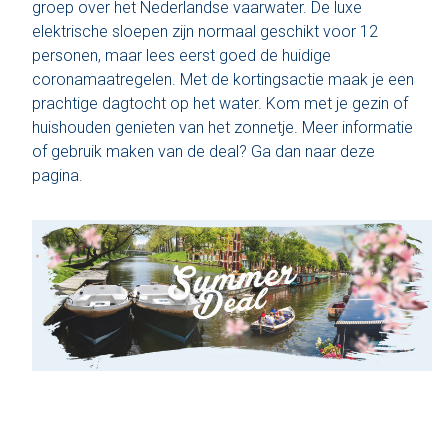
groep over het Nederlandse vaarwater. De luxe
elektrische sloepen zijn normaal geschikt voor 12
Den Haag
personen, maar lees eerst goed de
huidige
coronamaatregelen.
Met de kortingsactie maak je een
Loosdrecht
prachtige dagtocht op het water. Kom met je gezin of
huishouden genieten van het zonnetje. Meer informatie
Vecht
of gebruik maken van de deal?
Ga dan naar deze
pagina
.
Tarieven
Lidmaatschap
Bedrijfsuitjes op het water!
Alle evenementen
Cadeaubon
De sloep