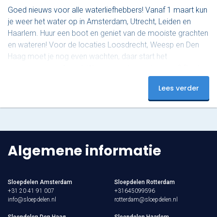
Goed nieuws voor alle waterliefhebbers! Vanaf 1 maart kun
je weer het water op in Amsterdam, Utrecht, Leiden en
Haarlem. Huur een boot en geniet van de mooiste grachten
en wateren! Voor de locaties Loosdrecht, Weesp en Den
Haag moet je nog even wachten, daar start het
vaarseizoen op 1 april. Waar ga jij als eerste varen? Boek
nu en beleef een onvergetelijke start van het seizoen!
Lees verder
Algemene informatie
Sloepdelen Amsterdam
Sloepdelen Rotterdam
+31 20 41 91 007
+31645099596
info@sloepdelen.nl
rotterdam@sloepdelen.nl
Sloepdelen Den Haag
Sloepdelen Haarlem