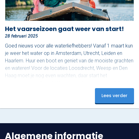
Het vaarseizoen gaat weer van start!
28 februari 2025
Goed nieuws voor alle waterliefhebbers! Vanaf 1 maart kun
je weer het water op in Amsterdam, Utrecht, Leiden en
Haarlem. Huur een boot en geniet van de mooiste grachten
en wateren! Voor de locaties Loosdrecht, Weesp en Den
Haag moet je nog even wachten, daar start het
vaarseizoen op 1 april. Waar ga jij als eerste varen? Boek
nu en beleef een onvergetelijke start van het seizoen!
Lees verder
Algemene informatie