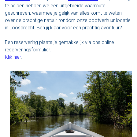
te helpen hebben we een uitgebreide vaarroute
Den Haag
geschreven, waarmee je gelijk van alles komt te weten
over de prachtige natuur rondom onze bootverhuur locatie
Loosdrecht
in Loosdrecht. Ben jij klaar voor een prachtig avontuur?
Vecht
Een reservering plaats je gemakkelijk via ons online
reserveringsformulier.
Tarieven
Klik hier
.
Lidmaatschap
Bedrijfsuitjes op het water!
Alle evenementen
Cadeaubon
De sloep