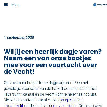
Varen op de Vecht
Menu
Home
Nieuwsoverzicht
Boek nu
1 september 2020
Locaties
Wil jij een heerlijk dagje varen?
Neem een van onze bootjes
Amsterdam
mee voor een vaartocht over
de Vecht!
Utrecht
Op zoek naar het perfecte dagje bijkomen? Op het
Rotterdam
geweldige vaarwater van de Loosdrechtse plassen, het
Haarlem
Hilversums kanaal en de vecht kom je helemaal tot rust.
Met onze vaartocht vanaf onze
opstaplocatie in
Leiden
Loosdrecht
ontdek je in 5 uur
de vechtroute
. Om je op weg