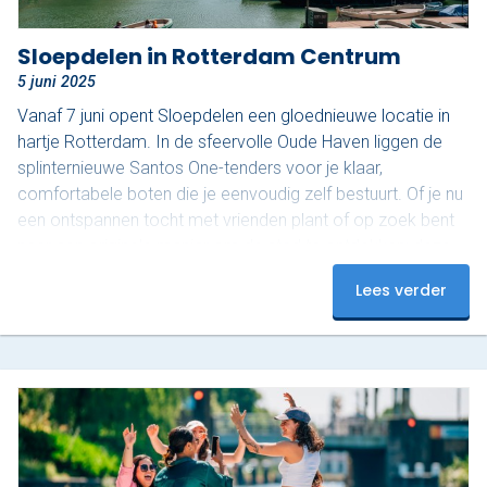
Sloepdelen in Rotterdam Centrum
5 juni 2025
Vanaf 7 juni opent Sloepdelen een gloednieuwe locatie in
hartje Rotterdam. In de sfeervolle Oude Haven liggen de
splinternieuwe Santos One-tenders voor je klaar,
comfortabele boten die je eenvoudig zelf bestuurt. Of je nu
een ontspannen tocht met vrienden plant of op zoek bent
naar een originele manier om de stad te ontdekken: deze
boten bieden alle vrijheid. Vanaf het water zie je Rotterdam
Lees verder
van haar mooiste kant. In twee uur vaar je een prachtige
route, beginnend onder de iconische…