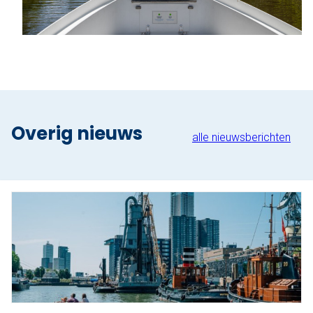
Nu reserveren
Klassieke sloep
XL Lounge sloep
Contact
Overig nieuws
alle nieuwsberichten
Over Sloepdelen
Veel gestelde vragen
Werken bij Sloepdelen
Algemene voorwaarden
Nu reserveren