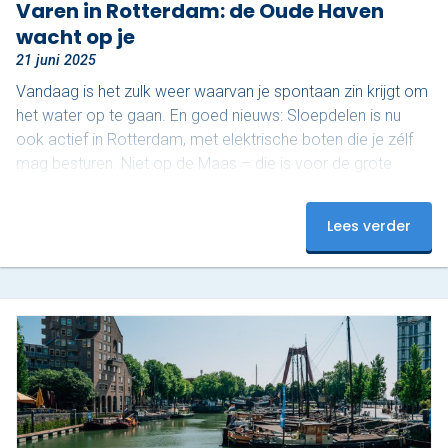
Varen in Rotterdam: de Oude Haven
wacht op je
21 juni 2025
Vandaag is het zulk weer waarvan je spontaan zin krijgt om
het water op te gaan. En goed nieuws: Sloepdelen is nu
ook actief in Rotterdam, met elektrische boten die je zélf
mag besturen. Niet op de Maas – die is voor de grote
jongens – maar in het sfeervolle gebied rond de Oude
Haven. En dat maakt het juist zo relaxed. Ontdek het
Lees verder
mooiste stukje van Rotterdam De Oude Haven is een van
de meest karakteristieke stukjes van de…