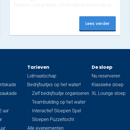
tenders voor je klaar, comfortabele boten die je
eenvoudig zelf bestuurt. Of je nu een ontspannen
tocht met vrienden plant of op zoek bent naar
Lees verder
een originele manier om de stad te ontdekken:
deze boten bieden alle vrijheid. Vanaf het water
zie je Rotterdam van haar mooiste kant. In twee
uur vaar je een prachtige route, beginnend onder
de iconische…
Tarieven
De sloep
Lidmaatschap
Nu reserveren
ritskade
Bedrijfsuitjes op het water!
Klassieke sloep
ssaukade
·
Zelf bedrijfsuitje organiseren
XL Lounge sloep
·
Teambuilding op het water
2 uur
·
Interactief Sloepen Spel
ur
·
Sloepen Puzzeltocht
uur
Alle evenementen