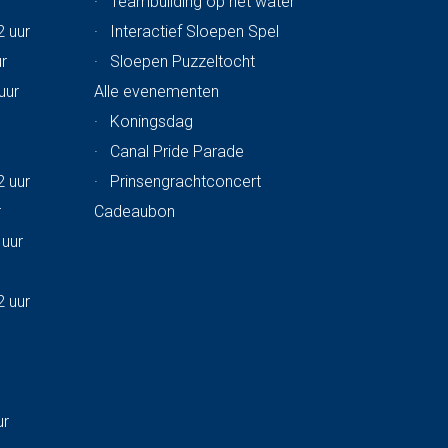
·
Teambuilding op het water
2 uur
·
Interactief Sloepen Spel
ur
·
Sloepen Puzzeltocht
uur
Alle evenementen
·
Koningsdag
·
Canal Pride Parade
2 uur
·
Prinsengrachtconcert
r
Cadeaubon
 uur
2 uur
ur