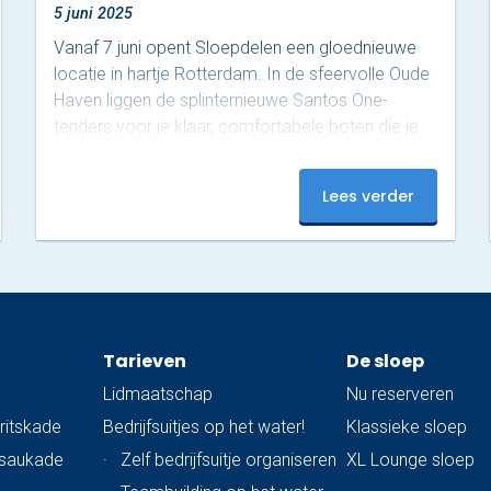
5 juni 2025
Vanaf 7 juni opent Sloepdelen een gloednieuwe
locatie in hartje Rotterdam. In de sfeervolle Oude
Haven liggen de splinternieuwe Santos One-
tenders voor je klaar, comfortabele boten die je
eenvoudig zelf bestuurt. Of je nu een ontspannen
tocht met vrienden plant of op zoek bent naar
Lees verder
een originele manier om de stad te ontdekken:
deze boten bieden alle vrijheid. Vanaf het water
zie je Rotterdam van haar mooiste kant. In twee
uur vaar je een prachtige route, beginnend onder
de iconische…
Tarieven
De sloep
Lidmaatschap
Nu reserveren
ritskade
Bedrijfsuitjes op het water!
Klassieke sloep
ssaukade
·
Zelf bedrijfsuitje organiseren
XL Lounge sloep