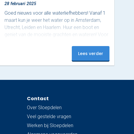
28 februari 2025
Goed nieuws voor alle waterliefhebbers! Vanaf 1
maart kun je weer het water op in Amsterdam,
Utrecht, Leiden en Haarlem. Huur een boot en
geniet van de mooiste grachten en wateren! Voor
de locaties Loosdrecht, Weesp en Den Haag
moet je nog even wachten, daar start het
Lees verder
vaarseizoen op 1 april. Waar ga jij als eerste
varen? Boek nu en beleef een onvergetelijke start
van het seizoen!
Contact
Over Sloepdelen
Veel gestelde vragen
Werken bij Sloepdelen