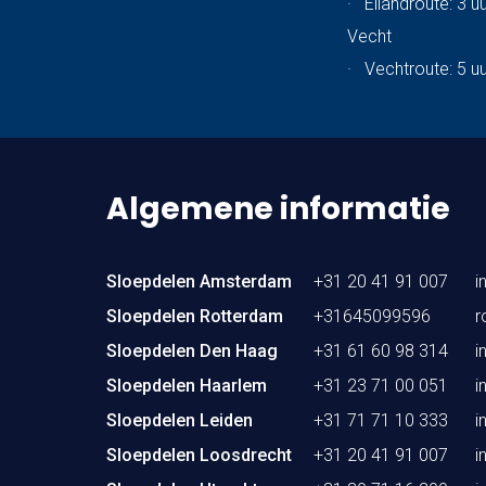
·
Eilandroute: 3 u
Vecht
·
Vechtroute: 5 u
Algemene informatie
Sloepdelen Amsterdam
+31 20 41 91 007
i
Sloepdelen Rotterdam
+31645099596
r
Sloepdelen Den Haag
+31 61 60 98 314
i
Sloepdelen Haarlem
+31 23 71 00 051
i
Sloepdelen Leiden
+31 71 71 10 333
i
Sloepdelen Loosdrecht
+31 20 41 91 007
i