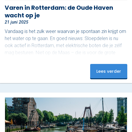
Varen in Rotterdam: de Oude Haven
wacht op je
21 juni 2025
Vandaag is het zulk weer waarvan je spontaan zin krijgt om
het water op te gaan. En goed nieuws: Sloepdelen is nu
ook actief in Rotterdam, met elektrische boten die je zélf
mag besturen. Niet op de Maas – die is voor de grote
jongens – maar in het sfeervolle gebied rond de Oude
Haven. En dat maakt het juist zo relaxed. Ontdek het
Lees verder
mooiste stukje van Rotterdam De Oude Haven is een van
de meest karakteristieke stukjes van de…