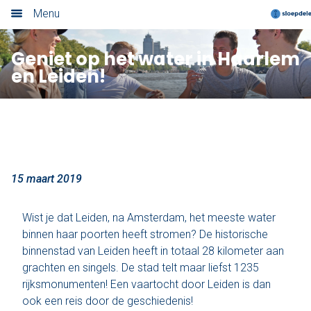
Menu
Home
Geniet op het water in Haarlem
en Leiden!
Nieuwsoverzicht
Boek nu
Locaties
Amsterdam
15 maart 2019
Utrecht
Wist je dat Leiden, na Amsterdam, het meeste water
binnen haar poorten heeft stromen? De historische
Rotterdam
binnenstad van Leiden heeft in totaal 28 kilometer aan
grachten en singels. De stad telt maar liefst 1235
Haarlem
rijksmonumenten! Een vaartocht door Leiden is dan
ook een reis door de geschiedenis!
Leiden