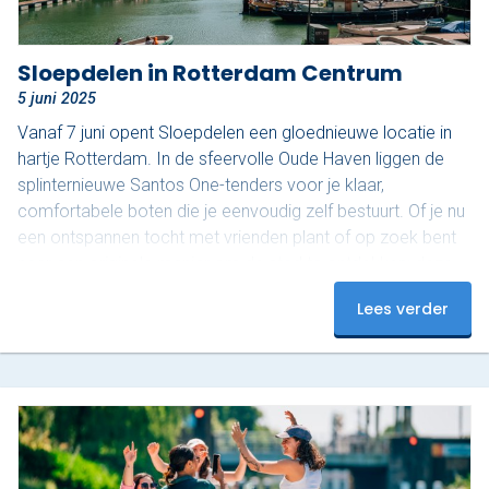
Sloepdelen in Rotterdam Centrum
5 juni 2025
Vanaf 7 juni opent Sloepdelen een gloednieuwe locatie in
hartje Rotterdam. In de sfeervolle Oude Haven liggen de
splinternieuwe Santos One-tenders voor je klaar,
comfortabele boten die je eenvoudig zelf bestuurt. Of je nu
een ontspannen tocht met vrienden plant of op zoek bent
naar een originele manier om de stad te ontdekken: deze
boten bieden alle vrijheid. Vanaf het water zie je Rotterdam
Lees verder
van haar mooiste kant. In twee uur vaar je een prachtige
route, beginnend onder de iconische…