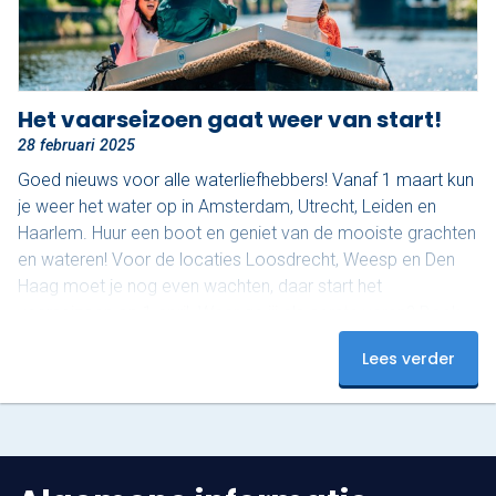
Het vaarseizoen gaat weer van start!
28 februari 2025
Goed nieuws voor alle waterliefhebbers! Vanaf 1 maart kun
je weer het water op in Amsterdam, Utrecht, Leiden en
Haarlem. Huur een boot en geniet van de mooiste grachten
en wateren! Voor de locaties Loosdrecht, Weesp en Den
Haag moet je nog even wachten, daar start het
vaarseizoen op 1 april. Waar ga jij als eerste varen? Boek
nu en beleef een onvergetelijke start van het seizoen!
Lees verder