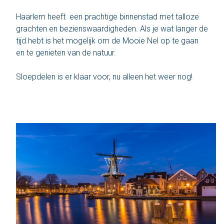
Haarlem heeft een prachtige binnenstad met talloze
Den Haag
grachten en bezienswaardigheden. Als je wat langer de
tijd hebt is het mogelijk om de Mooie Nel op te gaan
Loosdrecht
en te genieten van de natuur.
Vecht
Sloepdelen is er klaar voor, nu alleen het weer nog!
Tarieven
Lidmaatschap
Bedrijfsuitjes op het water!
Alle evenementen
Cadeaubon
De sloep