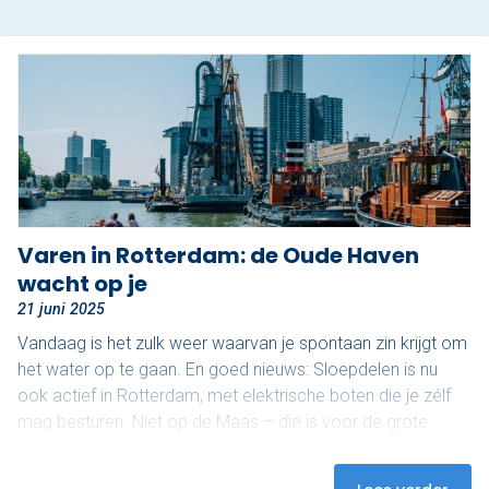
Nu reserveren
Klassieke sloep
XL Lounge sloep
Contact
Over Sloepdelen
Varen in Rotterdam: de Oude Haven
wacht op je
Veel gestelde vragen
21 juni 2025
Werken bij Sloepdelen
Vandaag is het zulk weer waarvan je spontaan zin krijgt om
het water op te gaan. En goed nieuws: Sloepdelen is nu
Algemene voorwaarden
ook actief in Rotterdam, met elektrische boten die je zélf
mag besturen. Niet op de Maas – die is voor de grote
Nu reserveren
jongens – maar in het sfeervolle gebied rond de Oude
Haven. En dat maakt het juist zo relaxed. Ontdek het