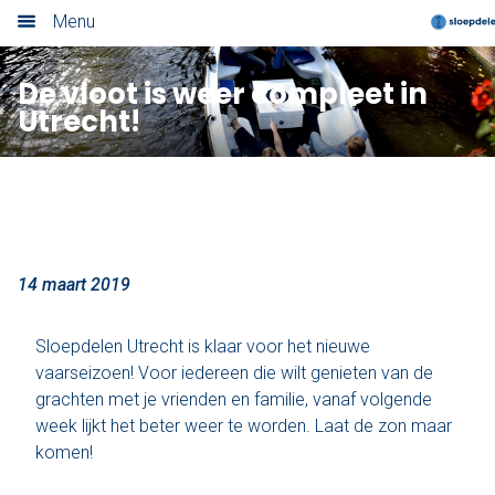
Menu
Home
De vloot is weer compleet in
Utrecht!
Nieuwsoverzicht
Boek nu
Locaties
Amsterdam
14 maart 2019
Utrecht
Sloepdelen Utrecht is klaar voor het nieuwe
vaarseizoen! Voor iedereen die wilt genieten van de
Rotterdam
grachten met je vrienden en familie, vanaf volgende
week lijkt het beter weer te worden. Laat de zon maar
Haarlem
komen!
Leiden