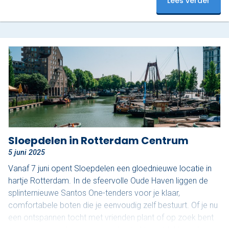
Lees verder
mooiste stukje van Rotterdam De Oude Haven is een van
de meest karakteristieke stukjes van de…
Sloepdelen in Rotterdam Centrum
5 juni 2025
Vanaf 7 juni opent Sloepdelen een gloednieuwe locatie in
hartje Rotterdam. In de sfeervolle Oude Haven liggen de
splinternieuwe Santos One-tenders voor je klaar,
comfortabele boten die je eenvoudig zelf bestuurt. Of je nu
een ontspannen tocht met vrienden plant of op zoek bent