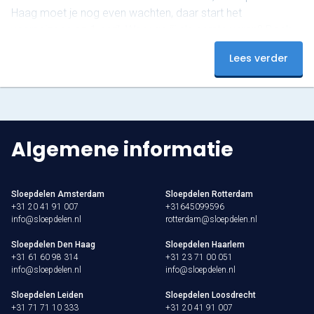
Haag moet je nog even wachten, daar start het
vaarseizoen op 1 april. Waar ga jij als eerste varen? Boek
nu en beleef een onvergetelijke start van het seizoen!
Lees verder
Algemene informatie
Sloepdelen Amsterdam
Sloepdelen Rotterdam
+31 20 41 91 007
+31645099596
info@sloepdelen.nl
rotterdam@sloepdelen.nl
Sloepdelen Den Haag
Sloepdelen Haarlem
+31 61 60 98 314
+31 23 71 00 051
info@sloepdelen.nl
info@sloepdelen.nl
Sloepdelen Leiden
Sloepdelen Loosdrecht
+31 71 71 10 333
+31 20 41 91 007