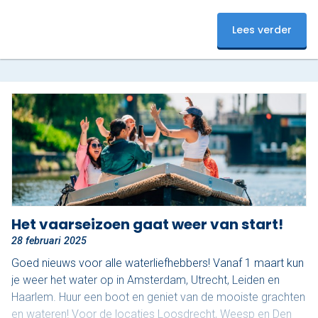
naar een originele manier om de stad te ontdekken: deze
boten bieden alle vrijheid. Vanaf het water zie je Rotterdam
Lees verder
van haar mooiste kant. In twee uur vaar je een prachtige
route, beginnend onder de iconische…
Het vaarseizoen gaat weer van start!
28 februari 2025
Goed nieuws voor alle waterliefhebbers! Vanaf 1 maart kun
je weer het water op in Amsterdam, Utrecht, Leiden en
Haarlem. Huur een boot en geniet van de mooiste grachten
en wateren! Voor de locaties Loosdrecht, Weesp en Den