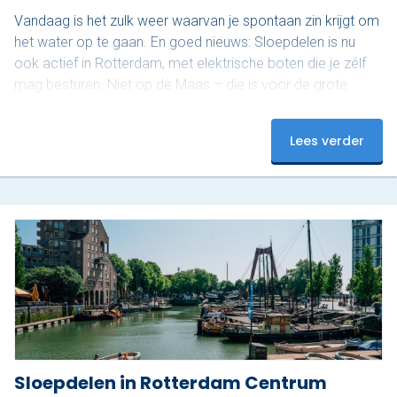
Vandaag is het zulk weer waarvan je spontaan zin krijgt om
het water op te gaan. En goed nieuws: Sloepdelen is nu
ook actief in Rotterdam, met elektrische boten die je zélf
mag besturen. Niet op de Maas – die is voor de grote
jongens – maar in het sfeervolle gebied rond de Oude
Haven. En dat maakt het juist zo relaxed. Ontdek het
Lees verder
mooiste stukje van Rotterdam De Oude Haven is een van
de meest karakteristieke stukjes van de…
Sloepdelen in Rotterdam Centrum