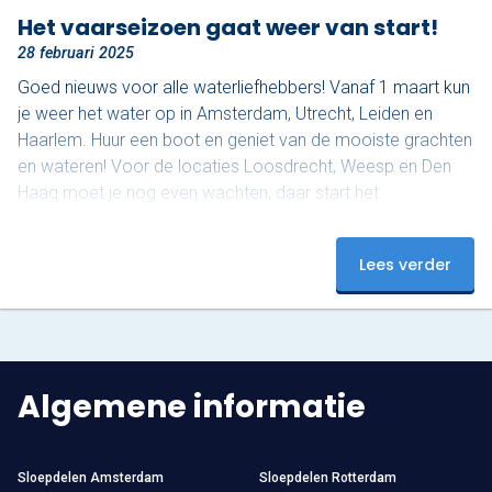
Het vaarseizoen gaat weer van start!
28 februari 2025
Goed nieuws voor alle waterliefhebbers! Vanaf 1 maart kun
je weer het water op in Amsterdam, Utrecht, Leiden en
Haarlem. Huur een boot en geniet van de mooiste grachten
en wateren! Voor de locaties Loosdrecht, Weesp en Den
Haag moet je nog even wachten, daar start het
vaarseizoen op 1 april. Waar ga jij als eerste varen? Boek
nu en beleef een onvergetelijke start van het seizoen!
Lees verder
Algemene informatie
Sloepdelen Amsterdam
Sloepdelen Rotterdam