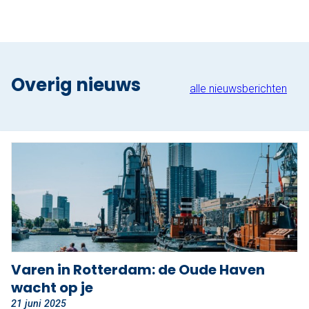
Nu reserveren
Klassieke sloep
XL Lounge sloep
Overig nieuws
alle nieuwsberichten
Contact
Over Sloepdelen
Veel gestelde vragen
Werken bij Sloepdelen
Algemene voorwaarden
Varen in Rotterdam: de Oude Haven
Nu reserveren
wacht op je
21 juni 2025