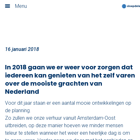
Sloepdelen in 2018
Menu
Home
Nieuwsoverzicht
Boek nu
16 januari 2018
Locaties
In 2018 gaan we er weer voor zorgen dat
iedereen kan genieten van het zelf varen
Amsterdam
over de mooiste grachten van
Nederland
Utrecht
Voor dit jaar staan er een aantal mooie ontwikkelingen op
Rotterdam
de planning.
Zo zullen we onze verhuur vanuit Amsterdam-Oost
Haarlem
uitbreiden, op deze manier hoeven we minder mensen
teleur te stellen wanneer het weer een heerlijke dag is om
Leiden