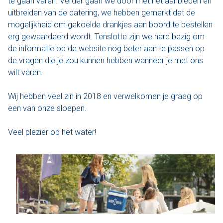
te gaan varen. Verder gaan we door met het aanbieden en
uitbreiden van de catering, we hebben gemerkt dat de
Den Haag
mogelijkheid om gekoelde drankjes aan boord te bestellen
erg gewaardeerd wordt. Tenslotte zijn we hard bezig om
Loosdrecht
de informatie op de website nog beter aan te passen op
de vragen die je zou kunnen hebben wanneer je met ons
Vecht
wilt varen.
Tarieven
Wij hebben veel zin in 2018 en verwelkomen je graag op
een van onze sloepen.
Lidmaatschap
Veel plezier op het water!
Bedrijfsuitjes op het water!
Alle evenementen
Cadeaubon
De sloep