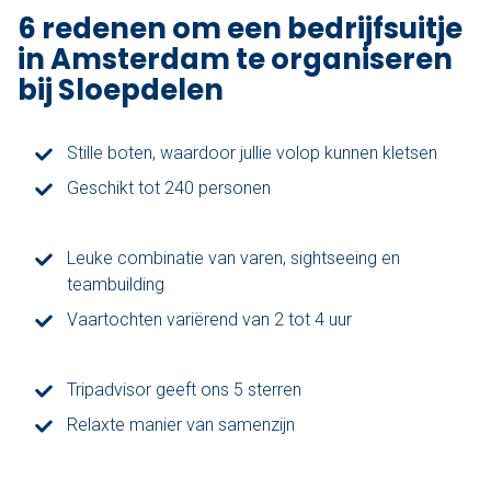
6 redenen om een bedrijfsuitje
Den Haag
in Amsterdam te organiseren
bij Sloepdelen
Loosdrecht
Vecht
Stille boten, waardoor jullie volop kunnen kletsen
Geschikt tot 240 personen
Tarieven
Lidmaatschap
Leuke combinatie van varen, sightseeing en
teambuilding
Bedrijfsuitjes op het water!
Vaartochten variërend van 2 tot 4 uur
Alle evenementen
Tripadvisor geeft ons 5 sterren
Cadeaubon
Relaxte manier van samenzijn
De sloep