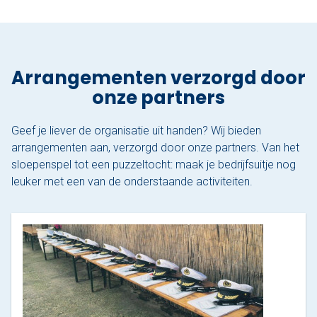
Nu reserveren
Klassieke sloep
Arrangementen verzorgd door
XL Lounge sloep
onze partners
Contact
Geef je liever de organisatie uit handen? Wij bieden
arrangementen aan, verzorgd door onze partners. Van het
Over Sloepdelen
sloepenspel tot een puzzeltocht: maak je bedrijfsuitje nog
Veel gestelde vragen
leuker met een van de onderstaande activiteiten.
Werken bij Sloepdelen
Algemene voorwaarden
Nu reserveren