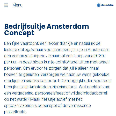
Concept
Menu
Home
Bedrijfsuitje Amsterdam
Nieuwsoverzicht
Concept
Boek nu
Een fijne vaartocht, een lekker drankje en natuurlijk de
leukste collega’s: huur voor jullie bedrijfsuitje in Amsterdam
Locaties
een van onze sloepen. Je huurt al een sloep vanaf € 30,-
per uur. In deze sloep kun je comfortabel zitten met twaalf
Amsterdam
personen. Om ervoor te zorgen dat jullie alleen maar
hoeven te genieten, verzorgen we naar uw wens gekoelde
Utrecht
drankjes en snacks aan boord. De mogelijkheden voor een
bedrijfsuitje in Amsterdam zijn eindeloos. Wat dacht je van
Rotterdam
een vergadering, personeelsfeest of vrijdagmiddagborrel
op het water? Maak het uitje actief met het
Haarlem
spraakmakende sloepenspel of de verrassende
puzzeltocht.
Leiden