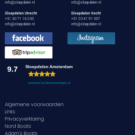
info@sloepdelen.nl
info@sloepdelen.nl
Den Haag
Sloepdelen Utrecht
Sloepdelen Vecht
+31 30 71 16 200
+31 20 41 91 007
info@sloepdelen.nl
info@sloepdelen.nl
Loosdrecht
Vecht
Tarieven
Sloepdelen Amsterdam
9.7
Lidmaatschap
Bedrijfsuitjes op het water!
powered by
klantervaringen.nl
Alle evenementen
Algemene voorwaarden
Links
Cadeaubon
Privacyverklaring
Nord Boats
De sloep
Adam's Boats