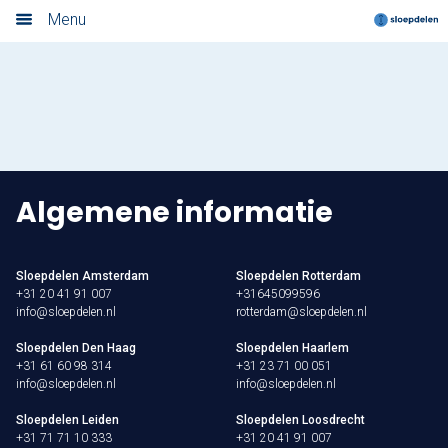
Nieuwsoverzicht
Menu
Home
Nieuwsoverzicht
Boek nu
Algemene informatie
Locaties
Amsterdam
Sloepdelen Amsterdam
Sloepdelen Rotterdam
+31 20 41 91 007
+31645099596
Utrecht
info@sloepdelen.nl
rotterdam@sloepdelen.nl
Rotterdam
Sloepdelen Den Haag
Sloepdelen Haarlem
+31 61 60 98 314
+31 23 71 00 051
info@sloepdelen.nl
info@sloepdelen.nl
Haarlem
Sloepdelen Leiden
Sloepdelen Loosdrecht
+31 71 71 10 333
+31 20 41 91 007
Leiden