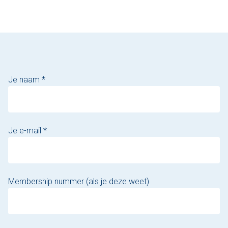
Den Haag
Loosdrecht
Vecht
Je naam *
Tarieven
Lidmaatschap
Je e-mail *
Bedrijfsuitjes op het water!
Alle evenementen
Membership nummer (als je deze weet)
Cadeaubon
De sloep