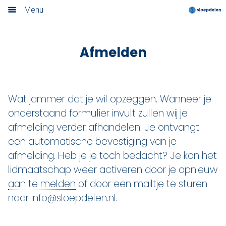
Lidmaatschap opzeggen
Menu
Home
Afmelden
Nieuwsoverzicht
Boek nu
Wat jammer dat je wil opzeggen. Wanneer je
Locaties
onderstaand formulier invult zullen wij je
afmelding verder afhandelen. Je ontvangt
Amsterdam
een automatische bevestiging van je
Utrecht
afmelding. Heb je je toch bedacht? Je kan het
lidmaatschap weer activeren door je opnieuw
Rotterdam
aan te melden
of door een mailtje te sturen
naar info@sloepdelen.nl.
Haarlem
Leiden