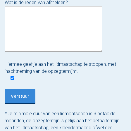
Wat is de reden van afmelden?
Nu reserveren
Klassieke sloep
XL Lounge sloep
Contact
Over Sloepdelen
Hiermee geef je aan het lidmaatschap te stoppen, met
inachtneming van de opzegtermijn*.
Veel gestelde vragen
Werken bij Sloepdelen
Algemene voorwaarden
*De minimale duur van een lidmaatschap is 3 betaalde
Nu reserveren
maanden, de opzegtermijn is gelijk aan het betaaltermijn
van het lidmaatschap, een kalendermaand ofwel een