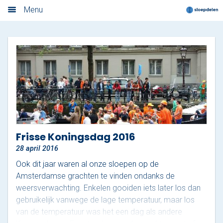
Nieuwsoverzicht
Menu
Home
Nieuwsoverzicht
Boek nu
Locaties
Amsterdam
Frisse Koningsdag 2016
28 april 2016
Utrecht
Ook dit jaar waren al onze sloepen op de
Rotterdam
Amsterdamse grachten te vinden ondanks de
weersverwachting. Enkelen gooiden iets later los dan
Haarlem
gebruikelijk vanwege de lage temperatuur, maar los
van de temperatuur was het een dag als andere
Leiden