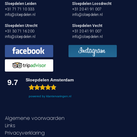
Sloepdelen Leiden
Sloepdelen Loosdrecht
Nu reserveren
+31 71 71 10 333
+31 20 41 91 007
info@sloepdelen.nl
info@sloepdelen.nl
Klassieke sloep
Sloepdelen Utrecht
Sloepdelen Vecht
+31 30 71 16 200
+31 20 41 91 007
XL Lounge sloep
info@sloepdelen.nl
info@sloepdelen.nl
Contact
Over Sloepdelen
Veel gestelde vragen
Sloepdelen Amsterdam
9.7
Werken bij Sloepdelen
powered by
klantervaringen.nl
Algemene voorwaarden
Algemene voorwaarden
Nu reserveren
Links
Privacyverklaring