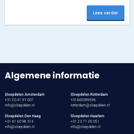
Koningsdagen. Feestgedruis op de grachten met af en
toe een waterig zonnetje afgewisseld door bewolking.
Den Haag
Lees verder
Zonder problemen zijn alle Sloepdelen boten weer
terug op de steiger gekomen waar ze een intensieve
Loosdrecht
poetsbeurt hebben gekregen zodat de sloepen weer
spik en span zijn…
Vecht
Tarieven
Lidmaatschap
Algemene informatie
Bedrijfsuitjes op het water!
Sloepdelen Amsterdam
Sloepdelen Rotterdam
Alle evenementen
+31 20 41 91 007
+31645099596
info@sloepdelen.nl
rotterdam@sloepdelen.nl
Cadeaubon
Sloepdelen Den Haag
Sloepdelen Haarlem
+31 61 60 98 314
+31 23 71 00 051
De sloep
info@sloepdelen.nl
info@sloepdelen.nl