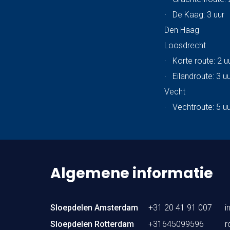
·
De Kaag: 3 uur
Den Haag
Loosdrecht
·
Korte route: 2 u
·
Eilandroute: 3 u
Vecht
·
Vechtroute: 5 u
Algemene informatie
Sloepdelen Amsterdam
+31 20 41 91 007
i
Sloepdelen Rotterdam
+31645099596
r