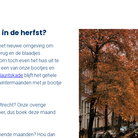
in de herfst?
leet nieuwe omgeving om
erug en de blaadjes
m toch even het huis uit te
 een van onze bootjes en
Mauritskade
blijft het gehele
 wintermaanden met je bootje
Utrecht? Onze overige
tober, dus boek deze maand
omende maanden? Hou dan