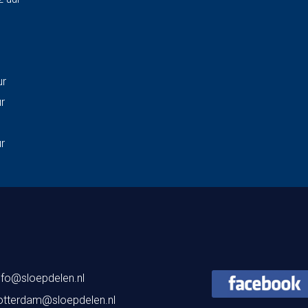
ur
ur
ur
nfo@sloepdelen.nl
otterdam@sloepdelen.nl