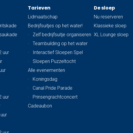
Tarieven
De sloep
Lidmaatschap
Nu reserveren
ritskade
Bedrijfsuitjes op het water!
Klassieke sloep
ssaukade
·
Zelf bedrijfsuitje organiseren
XL Lounge sloep
·
Teambuilding op het water
2 uur
·
Interactief Sloepen Spel
ur
·
Sloepen Puzzeltocht
uur
Alle evenementen
·
Koningsdag
·
Canal Pride Parade
2 uur
·
Prinsengrachtconcert
r
Cadeaubon
 uur
2 uur