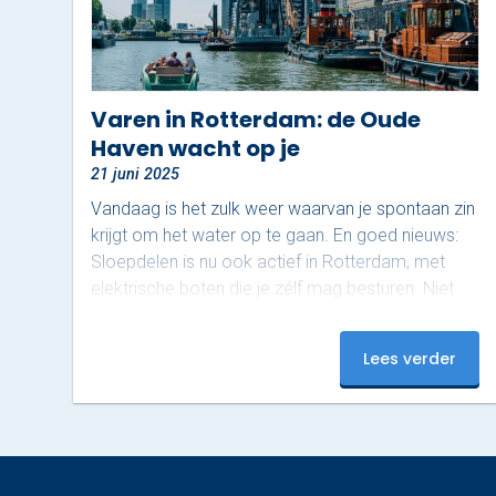
Varen in Rotterdam: de Oude
Haven wacht op je
21 juni 2025
Vandaag is het zulk weer waarvan je spontaan zin
krijgt om het water op te gaan. En goed nieuws:
Sloepdelen is nu ook actief in Rotterdam, met
elektrische boten die je zélf mag besturen. Niet
op de Maas – die is voor de grote jongens –
maar in het sfeervolle gebied rond de Oude
Lees verder
Haven. En dat maakt het juist zo relaxed. Ontdek
het mooiste stukje van Rotterdam De Oude
Haven is een van de meest karakteristieke stukjes
van de…