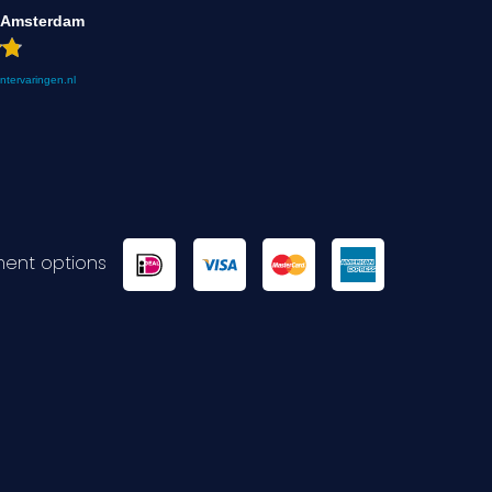
 Amsterdam
antervaringen.nl
ent options