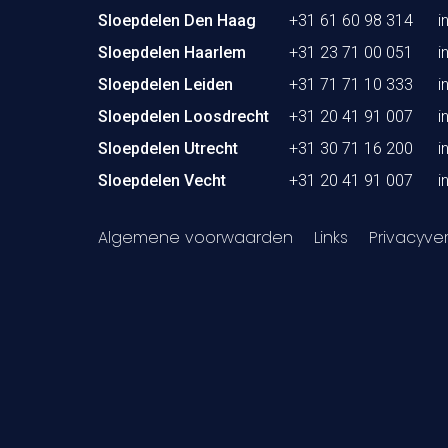
Sloepdelen Den Haag
+31 61 60 98 314
i
Sloepdelen Haarlem
+31 23 71 00 051
i
Sloepdelen Leiden
+31 71 71 10 333
i
Sloepdelen Loosdrecht
+31 20 41 91 007
i
Sloepdelen Utrecht
+31 30 71 16 200
i
Sloepdelen Vecht
+31 20 41 91 007
i
Algemene voorwaarden
Links
Privacyver