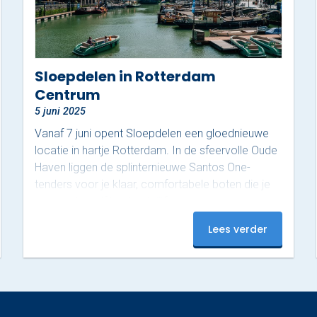
Sloepdelen in Rotterdam
Centrum
5 juni 2025
Vanaf 7 juni opent Sloepdelen een gloednieuwe
locatie in hartje Rotterdam. In de sfeervolle Oude
Haven liggen de splinternieuwe Santos One-
tenders voor je klaar, comfortabele boten die je
eenvoudig zelf bestuurt. Of je nu een ontspannen
tocht met vrienden plant of op zoek bent naar
Lees verder
een originele manier om de stad te ontdekken:
deze boten bieden alle vrijheid. Vanaf het water
zie je Rotterdam van haar mooiste kant. In twee
uur vaar je een prachtige route, beginnend onder
de iconische…