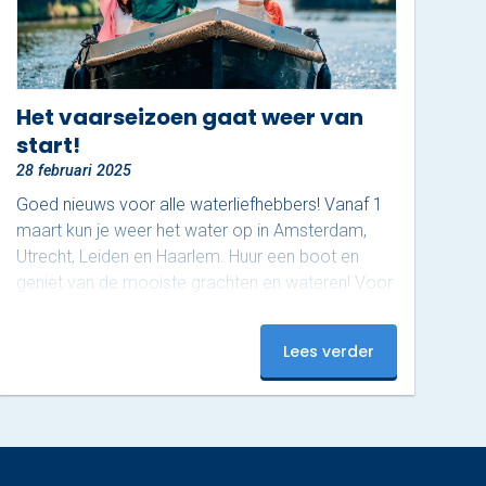
Het vaarseizoen gaat weer van
start!
28 februari 2025
Goed nieuws voor alle waterliefhebbers! Vanaf 1
maart kun je weer het water op in Amsterdam,
Utrecht, Leiden en Haarlem. Huur een boot en
geniet van de mooiste grachten en wateren! Voor
de locaties Loosdrecht, Weesp en Den Haag
moet je nog even wachten, daar start het
Lees verder
vaarseizoen op 1 april. Waar ga jij als eerste
varen? Boek nu en beleef een onvergetelijke start
van het seizoen!