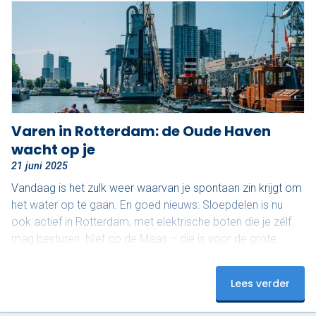
Nu reserveren
Klassieke sloep
XL Lounge sloep
Contact
Varen in Rotterdam: de Oude Haven
wacht op je
Over Sloepdelen
21 juni 2025
Veel gestelde vragen
Vandaag is het zulk weer waarvan je spontaan zin krijgt om
het water op te gaan. En goed nieuws: Sloepdelen is nu
Werken bij Sloepdelen
ook actief in Rotterdam, met elektrische boten die je zélf
mag besturen. Niet op de Maas – die is voor de grote
Algemene voorwaarden
jongens – maar in het sfeervolle gebied rond de Oude
Haven. En dat maakt het juist zo relaxed. Ontdek het
Nu reserveren
Lees verder
mooiste stukje van Rotterdam De Oude Haven is een van
de meest karakteristieke stukjes van de…