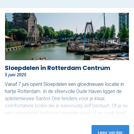
Sloepdelen in Rotterdam Centrum
5 juni 2025
Vanaf 7 juni opent Sloepdelen een gloednieuwe locatie in
hartje Rotterdam. In de sfeervolle Oude Haven liggen de
splinternieuwe Santos One-tenders voor je klaar,
comfortabele boten die je eenvoudig zelf bestuurt. Of je nu
een ontspannen tocht met vrienden plant of op zoek bent
naar een originele manier om de stad te ontdekken: deze
boten bieden alle vrijheid. Vanaf het water zie je Rotterdam
Lees verder