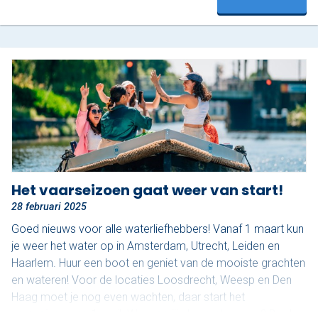
van haar mooiste kant. In twee uur vaar je een prachtige
route, beginnend onder de iconische…
Het vaarseizoen gaat weer van start!
28 februari 2025
Goed nieuws voor alle waterliefhebbers! Vanaf 1 maart kun
je weer het water op in Amsterdam, Utrecht, Leiden en
Haarlem. Huur een boot en geniet van de mooiste grachten
en wateren! Voor de locaties Loosdrecht, Weesp en Den
Haag moet je nog even wachten, daar start het
vaarseizoen op 1 april. Waar ga jij als eerste varen? Boek