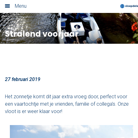
Menu
Home
Stralend voorjaar
Nieuwsoverzicht
Boek nu
Locaties
Amsterdam
27 februari 2019
Utrecht
Het zonnetje komt dit jaar extra vroeg door, perfect voor
een vaartochtje met je vrienden, familie of collega’s. Onze
Rotterdam
vloot is er weer klaar voor!
Haarlem
Leiden