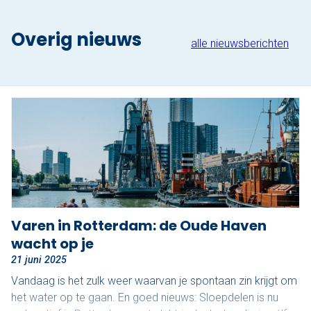
Nu reserveren
Overig nieuws
alle nieuwsberichten
Klassieke sloep
XL Lounge sloep
Contact
Over Sloepdelen
Veel gestelde vragen
Werken bij Sloepdelen
Varen in Rotterdam: de Oude Haven
wacht op je
Algemene voorwaarden
21 juni 2025
Nu reserveren
Vandaag is het zulk weer waarvan je spontaan zin krijgt om
het water op te gaan. En goed nieuws: Sloepdelen is nu