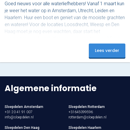
Goed nieuws voor alle waterliefhebbers! Vanaf 1 maart kun
je weer het water op in Amsterdam, Utrecht, Leiden en
Haarlem. Huur een boot en geniet van de mooiste grachten
en wateren! Voor de locaties Loosdrecht, Weesp en Den
Haag moet je nog even wachten, daar start het
vaarseizoen op 1 april. Waar ga jij als eerste varen? Boek
nu en beleef een onvergetelijke start van het seizoen!
Lees verder
Algemene informatie
Sloepdelen Amsterdam
Sloepdelen Rotterdam
+31 20 41 91 007
+31645099596
info@sloepdelen.nl
rotterdam@sloepdelen.nl
Sloepdelen Den Haag
Sloepdelen Haarlem