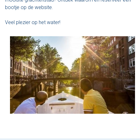
bootje op de website.
Den Haag
Veel plezier op het water!
Loosdrecht
Vecht
Tarieven
Lidmaatschap
Bedrijfsuitjes op het water!
Alle evenementen
Cadeaubon
De sloep