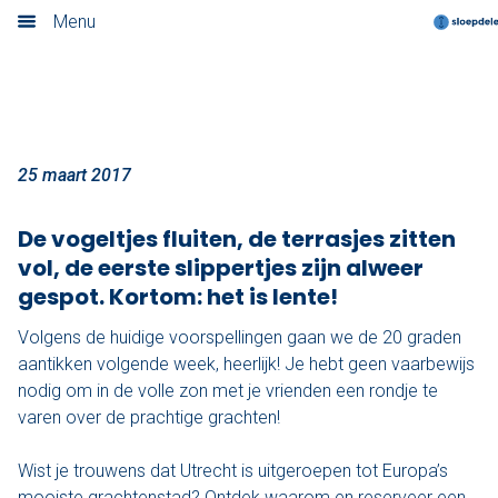
Zonneschijn!
Menu
Home
Nieuwsoverzicht
Boek nu
25 maart 2017
Locaties
De vogeltjes fluiten, de terrasjes zitten
vol, de eerste slippertjes zijn alweer
Amsterdam
gespot. Kortom: het is lente!
Utrecht
Volgens de huidige voorspellingen gaan we de 20 graden
aantikken volgende week, heerlijk! Je hebt geen vaarbewijs
Rotterdam
nodig om in de volle zon met je vrienden een rondje te
varen over de prachtige grachten!
Haarlem
Wist je trouwens dat Utrecht is uitgeroepen tot Europa’s
Leiden
mooiste grachtenstad? Ontdek waarom en reserveer een