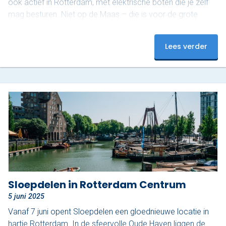
ook actief in Rotterdam, met elektrische boten die je zélf
mag besturen. Niet op de Maas – die is voor de grote
jongens – maar in het sfeervolle gebied rond de Oude
Haven. En dat maakt het juist zo relaxed. Ontdek het
Lees verder
mooiste stukje van Rotterdam De Oude Haven is een van
de meest karakteristieke stukjes van de…
Sloepdelen in Rotterdam Centrum
5 juni 2025
Vanaf 7 juni opent Sloepdelen een gloednieuwe locatie in
hartje Rotterdam. In de sfeervolle Oude Haven liggen de