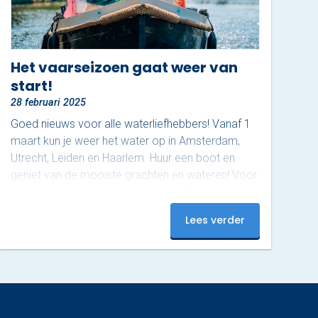
Het vaarseizoen gaat weer van
start!
28 februari 2025
Goed nieuws voor alle waterliefhebbers! Vanaf 1
maart kun je weer het water op in Amsterdam,
Utrecht, Leiden en Haarlem. Huur een boot en
geniet van de mooiste grachten en wateren! Voor
de locaties Loosdrecht, Weesp en Den Haag
moet je nog even wachten, daar start het
Lees verder
vaarseizoen op 1 april. Waar ga jij als eerste
varen? Boek nu en beleef een onvergetelijke start
van het seizoen!