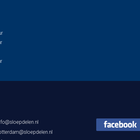
ur
ur
ur
nfo@sloepdelen.nl
otterdam@sloepdelen.nl