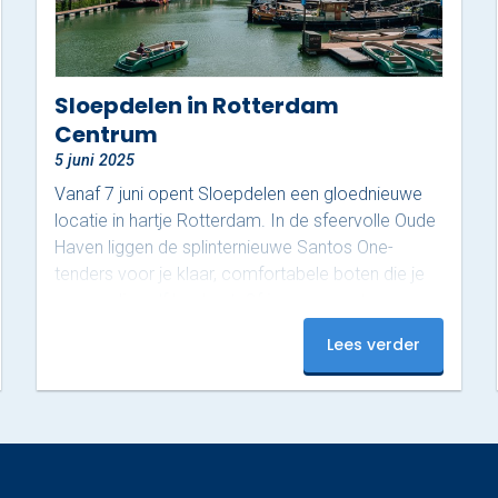
Sloepdelen in Rotterdam
Centrum
5 juni 2025
Vanaf 7 juni opent Sloepdelen een gloednieuwe
locatie in hartje Rotterdam. In de sfeervolle Oude
Haven liggen de splinternieuwe Santos One-
tenders voor je klaar, comfortabele boten die je
eenvoudig zelf bestuurt. Of je nu een ontspannen
tocht met vrienden plant of op zoek bent naar
Lees verder
een originele manier om de stad te ontdekken:
deze boten bieden alle vrijheid. Vanaf het water
zie je Rotterdam van haar mooiste kant. In twee
uur vaar je een prachtige route, beginnend onder
de iconische…