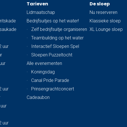
Tarieven
De sloep
Lidmaatschap
Nu reserveren
ritskade
Bedrijfsuitjes op het water!
Klassieke sloep
ssaukade
·
Zelf bedrijfsuitje organiseren
XL Lounge sloep
·
Teambuilding op het water
2 uur
·
Interactief Sloepen Spel
ur
·
Sloepen Puzzeltocht
uur
Alle evenementen
·
Koningsdag
·
Canal Pride Parade
2 uur
·
Prinsengrachtconcert
r
Cadeaubon
 uur
2 uur