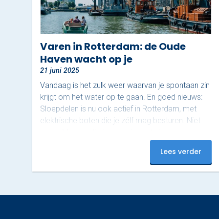
Varen in Rotterdam: de Oude
Haven wacht op je
21 juni 2025
Vandaag is het zulk weer waarvan je spontaan zin
krijgt om het water op te gaan. En goed nieuws:
Sloepdelen is nu ook actief in Rotterdam, met
elektrische boten die je zélf mag besturen. Niet
op de Maas – die is voor de grote jongens –
maar in het sfeervolle gebied rond de Oude
Lees verder
Haven. En dat maakt het juist zo relaxed. Ontdek
het mooiste stukje van Rotterdam De Oude
Haven is een van de meest karakteristieke stukjes
van de…