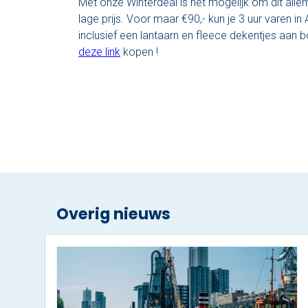
Met onze Winterdeal is het mogelijk om dit alle
lage prijs. Voor maar €90,- kun je 3 uur varen i
inclusief een lantaarn en fleece dekentjes aan b
deze link
kopen !
Overig nieuws