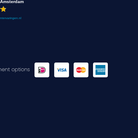
 Amsterdam
antervaringen.nl
ent options