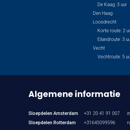
·
De Kaag: 3 uur
Den Haag
Loosdrecht
·
Korte route: 2 u
·
Eilandroute: 3 u
Vecht
·
Vechtroute: 5 u
Algemene informatie
Sloepdelen Amsterdam
+31 20 41 91 007
i
Sloepdelen Rotterdam
+31645099596
r