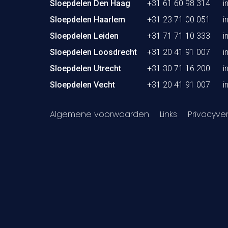
Sloepdelen Den Haag
+31 61 60 98 314
i
Sloepdelen Haarlem
+31 23 71 00 051
i
Sloepdelen Leiden
+31 71 71 10 333
i
Sloepdelen Loosdrecht
+31 20 41 91 007
i
Sloepdelen Utrecht
+31 30 71 16 200
i
Sloepdelen Vecht
+31 20 41 91 007
i
Algemene voorwaarden
Links
Privacyver