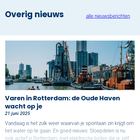
Nu reserveren
Overig nieuws
alle nieuwsberichten
Klassieke sloep
XL Lounge sloep
Contact
Over Sloepdelen
Veel gestelde vragen
Werken bij Sloepdelen
Varen in Rotterdam: de Oude Haven
wacht op je
Algemene voorwaarden
21 juni 2025
Vandaag is het zulk weer waarvan je spontaan zin krijgt om
Nu reserveren
het water op te gaan. En goed nieuws: Sloepdelen is nu
ook actief in Rotterdam, met elektrische boten die je zélf