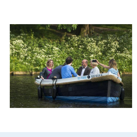
Den Haag
Loosdrecht
Vecht
Tarieven
Lidmaatschap
Bedrijfsuitjes op het water!
Alle evenementen
Cadeaubon
De sloep