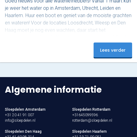
Goed nieuws voor alle waterliefhebbers! Vanaf 1 maart kun
je weer het water op in Amsterdam, Utrecht, Leiden en
Haarlem. Huur een boot en geniet van de mooiste grachten
en wateren! Voor de locaties Loosdrecht, Weesp en Den
Haag moet je nog even wachten, daar start het
vaarseizoen op 1 april. Waar ga jij als eerste varen? Boek
nu en beleef een onvergetelijke start van het seizoen!
Lees verder
Algemene informatie
Sloepdelen Amsterdam
Sloepdelen Rotterdam
+31 20 41 91 007
+31645099596
info@sloepdelen.nl
rotterdam@sloepdelen.nl
Sloepdelen Den Haag
Sloepdelen Haarlem
+31 61 60 98 314
+31 23 71 00 051