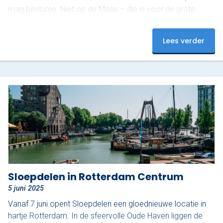
mag besturen. Niet op de Maas – die is voor de grote
jongens – maar in het sfeervolle gebied rond de Oude
Haven. En dat maakt het juist zo relaxed. Ontdek het
Lees verder
mooiste stukje van Rotterdam De Oude Haven is een van
de meest karakteristieke stukjes van de…
Sloepdelen in Rotterdam Centrum
5 juni 2025
Vanaf 7 juni opent Sloepdelen een gloednieuwe locatie in
hartje Rotterdam. In de sfeervolle Oude Haven liggen de