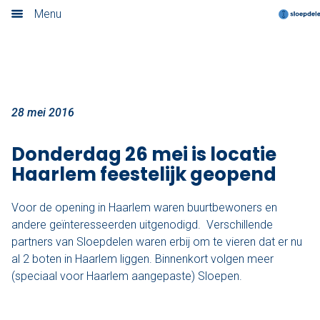
Haarlem officieel geopend!
Menu
Home
Nieuwsoverzicht
Boek nu
28 mei 2016
Locaties
Donderdag 26 mei is locatie
Haarlem feestelijk geopend
Amsterdam
Voor de opening in Haarlem waren buurtbewoners en
Utrecht
andere geïnteresseerden uitgenodigd. Verschillende
partners van Sloepdelen waren erbij om te vieren dat er nu
Rotterdam
al 2 boten in Haarlem liggen. Binnenkort volgen meer
(speciaal voor Haarlem aangepaste) Sloepen.
Haarlem
Leiden