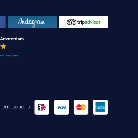
 Amsterdam
antervaringen.nl
ent options