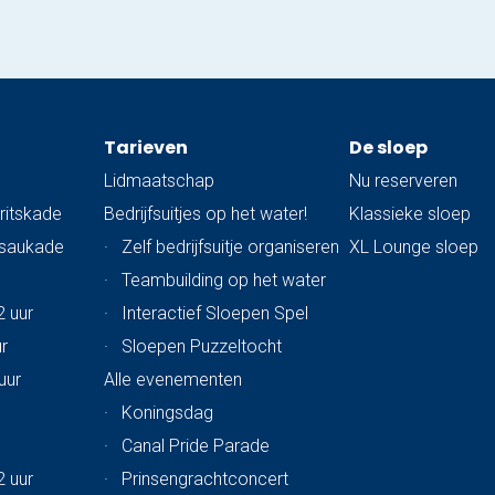
Tarieven
De sloep
Lidmaatschap
Nu reserveren
ritskade
Bedrijfsuitjes op het water!
Klassieke sloep
ssaukade
·
Zelf bedrijfsuitje organiseren
XL Lounge sloep
·
Teambuilding op het water
2 uur
·
Interactief Sloepen Spel
ur
·
Sloepen Puzzeltocht
uur
Alle evenementen
·
Koningsdag
·
Canal Pride Parade
2 uur
·
Prinsengrachtconcert