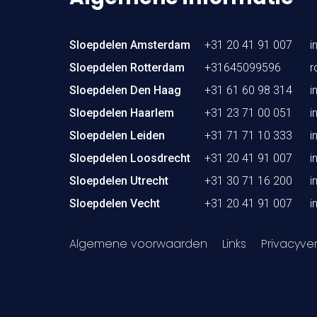
Sloepdelen Amsterdam
+31 20 41 91 007
i
Sloepdelen Rotterdam
+31645099596
r
Sloepdelen Den Haag
+31 61 60 98 314
i
Sloepdelen Haarlem
+31 23 71 00 051
i
Sloepdelen Leiden
+31 71 71 10 333
i
Sloepdelen Loosdrecht
+31 20 41 91 007
i
Sloepdelen Utrecht
+31 30 71 16 200
i
Sloepdelen Vecht
+31 20 41 91 007
i
Algemene voorwaarden
Links
Privacyver