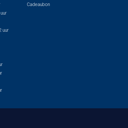
r
Cadeaubon
 uur
2 uur
ur
ur
ur