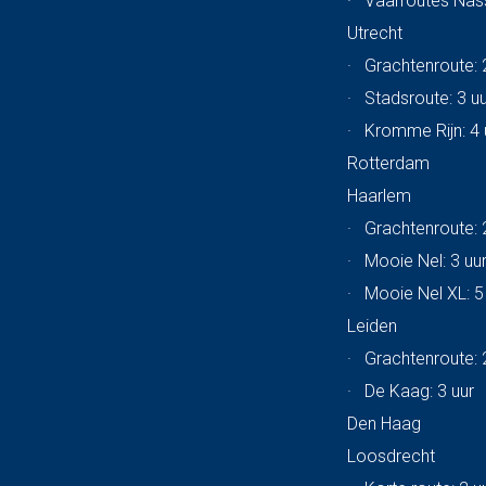
·
Vaarroutes Na
Utrecht
·
Grachtenroute: 
·
Stadsroute: 3 u
·
Kromme Rijn: 4 
Rotterdam
Haarlem
·
Grachtenroute: 
·
Mooie Nel: 3 uu
·
Mooie Nel XL: 5
Leiden
·
Grachtenroute: 
·
De Kaag: 3 uur
Den Haag
Loosdrecht