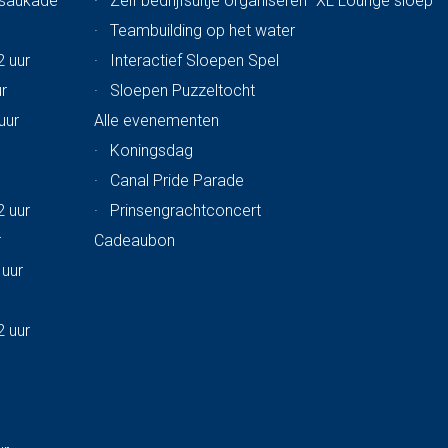
ssaukade
·
Zelf bedrijfsuitje organiseren
XL Lounge sloep
·
Teambuilding op het water
2 uur
·
Interactief Sloepen Spel
ur
·
Sloepen Puzzeltocht
uur
Alle evenementen
·
Koningsdag
·
Canal Pride Parade
2 uur
·
Prinsengrachtconcert
r
Cadeaubon
 uur
2 uur