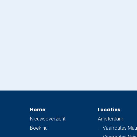
Home
Locaties
Nieuwsoverzicht
Amsterdam
Boek nu
·
Vaarroutes Mau