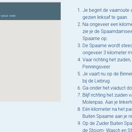
Je begint de vaarroute 
gezien linksaf te gaan.
Na ongeveer een kilome
zie je de Spaarndamsewe
Spaarne op.
De Spaarne wordt steed
ongeveer 3 kilometer mo
Vaar richting het zuiden, 
Penningsveer.
Je vaart nu op de Binnen
bij de Liebrug.
Ga onder het viaduct doo
Blijf richting het zuiden
Molenpas. Aan je linkerha
Eén kilometer na het pa
Buiten Spaarne aan je r
Op de Zuider Buiten Spaa
de Stoom- Wasch en Stri