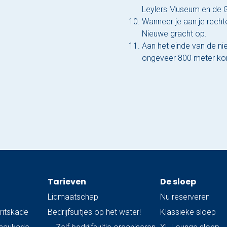
Leylers Museum en de 
Wanneer je aan je rechte
Nieuwe gracht op.
Aan het einde van de ni
ongeveer 800 meter kom 
Tarieven
De sloep
Lidmaatschap
Nu reserveren
ritskade
Bedrijfsuitjes op het water!
Klassieke sloep