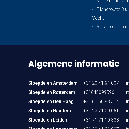
·
Korte route: 2 u
·
Eilandroute: 3 u
Vecht
·
Vechtroute: 5 u
Algemene informatie
Sloepdelen Amsterdam
+31 20 41 91 007
i
Sloepdelen Rotterdam
+31645099596
r
Sloepdelen Den Haag
+31 61 60 98 314
i
Sloepdelen Haarlem
+31 23 71 00 051
i
Sloepdelen Leiden
+31 71 71 10 333
i