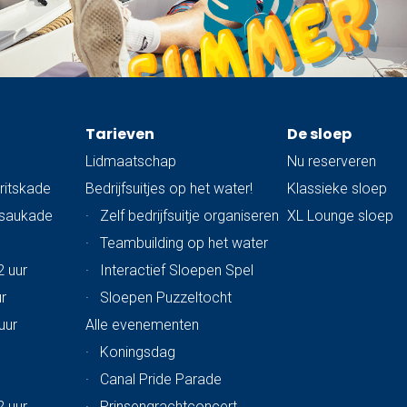
Tarieven
De sloep
Lidmaatschap
Nu reserveren
ritskade
Bedrijfsuitjes op het water!
Klassieke sloep
ssaukade
·
Zelf bedrijfsuitje organiseren
XL Lounge sloep
·
Teambuilding op het water
2 uur
·
Interactief Sloepen Spel
ur
·
Sloepen Puzzeltocht
uur
Alle evenementen
·
Koningsdag
·
Canal Pride Parade
2 uur
·
Prinsengrachtconcert