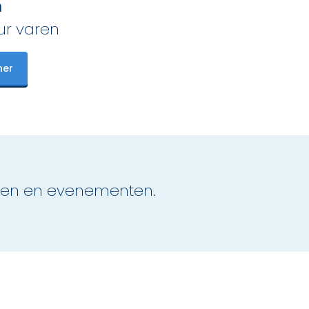
n
ur varen
her
agen en evenementen.