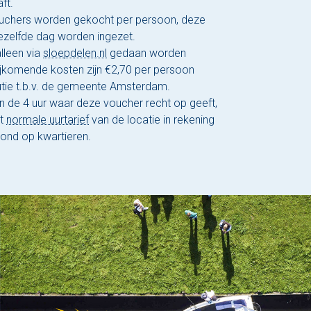
ft.
uchers worden gekocht per persoon, deze
ezelfde dag worden ingezet.
lleen via
sloepdelen.nl
gedaan worden
ijkomende kosten zijn €2,70 per persoon
utie t.b.v. de gemeente Amsterdam.
an de 4 uur waar deze voucher recht op geeft,
et
normale uurtarief
van de locatie in rekening
ond op kwartieren.