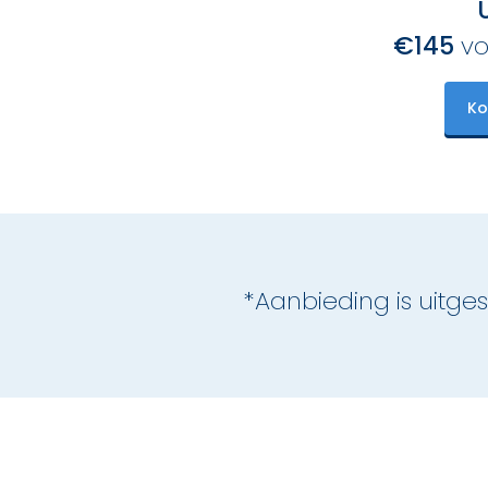
€145
vo
Ko
*Aanbieding is uitg