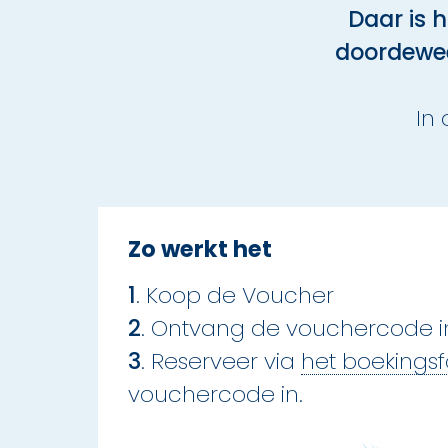
Daar is 
doordewee
In
Zo werkt het
1
. Koop de Voucher
2
. Ontvang de vouchercode in
3
. Reserveer via
het boekingsf
vouchercode in.