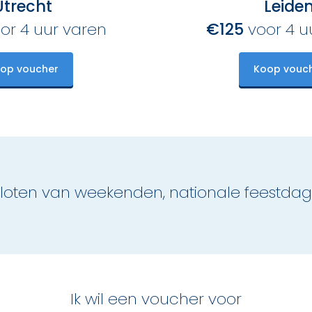
Utrecht
Leide
or 4 uur varen
€125
voor 4 u
op voucher
Koop vouc
esloten van weekenden, nationale feestd
Ik wil een voucher voor