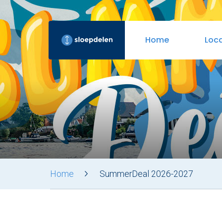
Home
Loca
Nieuwsoverzicht
Lidmaatschap
Nu reserveren
Over Sloepdelen
Bedri
Veel 
Amsterdam
Utrecht
Rott
Home
SummerDeal 2026-2027