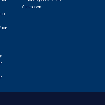
r
Cadeaubon
 uur
2 uur
ur
ur
ur